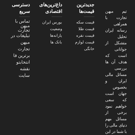
جدیدترین
داغ‌ترین‌های
دسترسی
تیم میهن
قیمت‌ها
اقتصادی
سریع
تجارت با
تماس با
قیمت سکه
بورس ایران
همراهی
میهن
قیمت طلا
وضعیت
تجارت
رسانه ایران
تبلیغات در
قیمت نقره
یارانه‌ها
تحلیل
میهن
قیمت لوازم
بانک ها
متشکل از
تجارت
خانگی
جوانانی
برترین فا
است که
هدف آن ها
انتخابتو
بررسی
نقشه
مسائل مالی
سایت
ایران و
بخصوص
جهان است
که سعی
خواهیم نمود
برخی از
مسائل مهم
دنیای مالی را
با شما در این