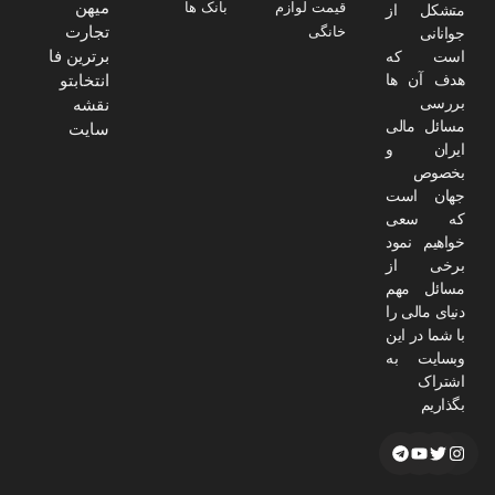
میهن
قیمت لوازم
بانک ها
متشکل از
تجارت
خانگی
جوانانی
برترین فا
است که
انتخابتو
هدف آن ها
نقشه
بررسی
مسائل مالی
سایت
ایران و
بخصوص
جهان است
که سعی
خواهیم نمود
برخی از
مسائل مهم
دنیای مالی را
با شما در این
وبسایت به
اشتراک
بگذاریم