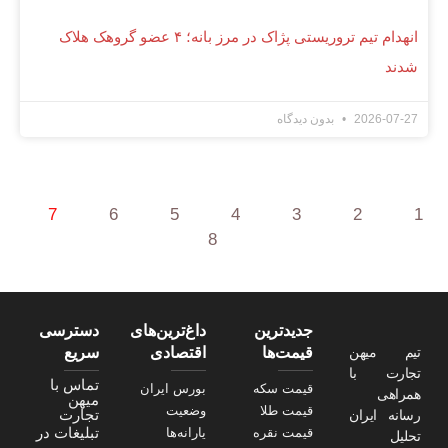
انهدام تیم تروریستی پژاک در مرز بانه؛ ۴ عضو گروهک هلاک
شدند
2026-07-27
بدون دیدگاه
7
6
5
4
3
2
1
8
جدیدترین
داغ‌ترین‌های
دسترسی
قیمت‌ها
اقتصادی
سریع
تیم میهن
تجارت با
تماس با
قیمت سکه
بورس ایران
همراهی
میهن
قیمت طلا
وضعیت
تجارت
رسانه ایران
تبلیغات در
قیمت نقره
یارانه‌ها
تحلیل