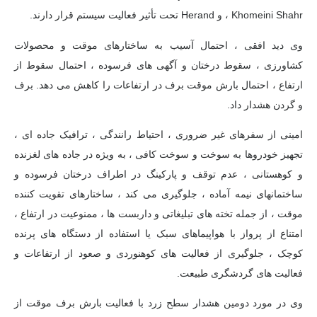
، Khomeini Shahr و Herand تحت تأثیر فعالیت سیستم قرار دارند.
وی دید افقی ، احتمال آسیب به ساختارهای موقت و محصولات
کشاورزی ، سقوط درختان و آگهی های فرسوده ، احتمال سقوط از
ارتفاع ، احتمال بارش موقت برف در ارتفاعات را کاهش می دهد.
برف
و گردن هشدار داد.
امینی از سفرهای غیر ضروری ، احتیاط رانندگی ، ترافیک جاده ای ،
تجهیز خودروها به سوخت و سوخت کافی ، به ویژه در جاده های لغزنده
و کوهستانی ، عدم توقف و پارکینگ در اطراف درختان فرسوده و
ساختمانهای نیمه آماده ، جلوگیری می کند ، ساختارهای تقویت کننده
موقت ، از جمله تخته های تبلیغاتی و داربست ها ، ممنوعیت در ارتفاع ،
امتناع از پرواز با هواپیماهای سبک یا استفاده از دستگاه های پرنده
کوچک ، جلوگیری از فعالیت های کوهنوردی و صعود از ارتفاعات و
فعالیت های گردشگری طبیعت.
وی در مورد دومین هشدار سطح زرد با فعالیت بارش برف موقت از