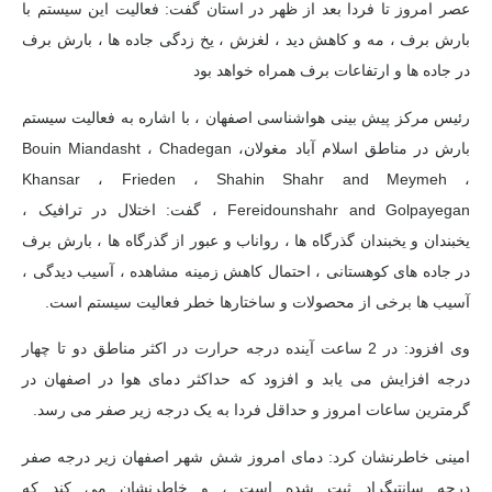
عصر امروز تا فردا بعد از ظهر در استان گفت: فعالیت این سیستم با
بارش برف ، مه و کاهش دید ، لغزش ، یخ زدگی جاده ها ، بارش برف
در جاده ها و ارتفاعات
برف
همراه خواهد بود
رئیس مرکز پیش بینی هواشناسی اصفهان ، با اشاره به فعالیت سیستم
بارش در مناطق اسلام آباد
مغولان
Bouin Miandasht ، Chadegan ،
Khansar ، Frieden ، Shahin Shahr and Meymeh ،
Fereidounshahr and Golpayegan ، گفت: اختلال در ترافیک ،
یخبندان و یخبندان گذرگاه ها ، رواناب و عبور از گذرگاه ها ، بارش برف
در جاده های کوهستانی ، احتمال کاهش زمینه مشاهده ، آسیب دیدگی ،
آسیب ها برخی از محصولات و ساختارها خطر فعالیت سیستم است.
وی افزود: در 2 ساعت آینده درجه حرارت در اکثر مناطق دو تا چهار
درجه افزایش می یابد و افزود که حداکثر دمای هوا در اصفهان در
گرمترین ساعات امروز و حداقل فردا به یک درجه زیر صفر می رسد.
امینی خاطرنشان کرد: دمای امروز شش شهر اصفهان زیر درجه صفر
درجه سانتیگراد ثبت شده است ، و خاطرنشان می کند که