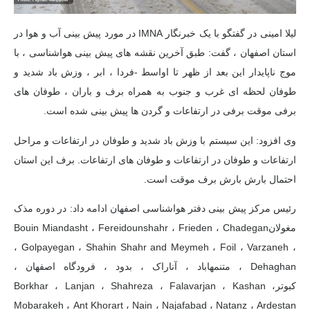
لیلا امینی در گفتگو با یک خبرنگار IMNA در مورد پیش بینی آب و هوا در
استان اصفهان ، گفت: طبق آخرین نقشه های پیش بینی هواشناسی ، با
موج ناپایدار این بعد از ظهر تا اواسط -فردا ، ابر ، وزش باد شدید و
طوفان لحظه ای غرب و جنوب به همراه برف و باران ، طوفان های
برفی موقت برفی در ارتفاعات و گردن ها پیش بینی شده است.
وی افزود: این سیستم با وزش باد شدید و طوفان در ارتفاعات و مراحل
ارتفاعات و طوفان در ارتفاعات و طوفان های ارتفاعات.
برف
این استان
احتمال بارش بارش برف موقت است.
رئیس مرکز پیش بینی دفتر هواشناسی اصفهان ادامه داد: در دوره مذک
مغولان
Bouin Miandasht ، Fereidounshahr ، Frieden ، Chadegan
، Golpayegan ، Shahin Shahr and Meymeh ، Foil ، Varzaneh ،
Dehaghan ،
متن
مهاباد ، آناراک ، بدود ، فرودگاه اصفهان ،
کبوتر
Borkhar ، Lanjan ، Shahreza ، Falavarjan ، Kashan ،
Mobarakeh ، Ant Khorart ، Nain ، Najafabad ، Natanz ، Ardestan