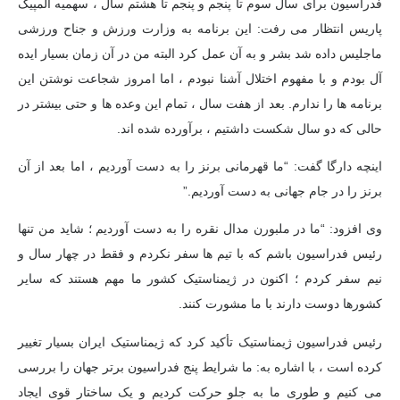
فدراسیون برای سال سوم تا پنجم و پنجم تا هشتم سال ، سهمیه المپیک
پاریس انتظار می رفت: این برنامه به وزارت ورزش و جناح ورزشی
ماجلیس داده شد بشر و به آن عمل کرد البته من در آن زمان بسیار ایده
آل بودم و با مفهوم اختلال آشنا نبودم ، اما امروز شجاعت نوشتن این
برنامه ها را ندارم. بعد از هفت سال ، تمام این وعده ها و حتی بیشتر در
حالی که دو سال شکست داشتیم ، برآورده شده اند.
اینچه دارگا گفت: “ما قهرمانی برنز را به دست آوردیم ، اما بعد از آن
برنز را در جام جهانی به دست آوردیم.”
وی افزود: “ما در ملبورن مدال نقره را به دست آوردیم ؛ شاید من تنها
رئیس فدراسیون باشم که با تیم ها سفر نکردم و فقط در چهار سال و
نیم سفر کردم ؛ اکنون در ژیمناستیک کشور ما مهم هستند که سایر
کشورها دوست دارند با ما مشورت کنند.
رئیس فدراسیون ژیمناستیک تأکید کرد که ژیمناستیک ایران بسیار تغییر
کرده است ، با اشاره به: ما شرایط پنج فدراسیون برتر جهان را بررسی
می کنیم و
طوری
ما به جلو حرکت کردیم و یک ساختار قوی ایجاد