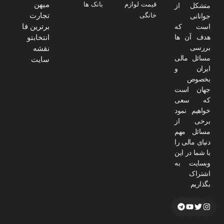
میهن
قیمت لوازم
بانک ها
متشکل از
تجارت
خانگی
جوانانی
برترین فا
است که
هدف آن ها
انتخابتو
بررسی
نقشه
مسائل مالی
سایت
ایران و
بخصوص
جهان است
که سعی
خواهیم نمود
برخی از
مسائل مهم
دنیای مالی را
با شما در این
وبسایت به
اشتراک
بگذاریم