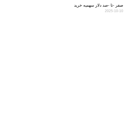
صفر -تا -صد دلار سهمیه خرید
2025-10-10