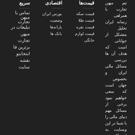
تیم میهن
قیمت‌ها
اقتصادی
سریع
تجارت با
تماس با
قیمت سکه
بورس ایران
همراهی
میهن
قیمت طلا
وضعیت
تجارت
رسانه ایران
تبلیغات در
قیمت نقره
یارانه‌ها
تحلیل
میهن
قیمت لوازم
بانک ها
متشکل از
تجارت
خانگی
جوانانی
برترین فا
است که
هدف آن ها
انتخابتو
بررسی
نقشه
مسائل مالی
سایت
ایران و
بخصوص
جهان است
که سعی
خواهیم نمود
برخی از
مسائل مهم
دنیای مالی را
با شما در این
وبسایت به