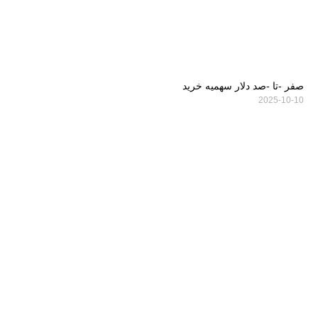
صفر -تا -صد دلار سهمیه خرید
2025-10-10