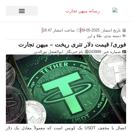
صنعت و تجارت
منهای تجارت
تاریخ انتشار:
2025-05-09
ساعت انتشار
18:47
دسته بندی:
طلا و ارز
فوری/ قیمت دلار تتری ریخت – میهن تجارت
شماره خبر: 243999
نام خبرنگار:
ابوالفضل نورالدین
اتصال با مخفف USDT یک کونس است که معمولاً معادل یک دلار