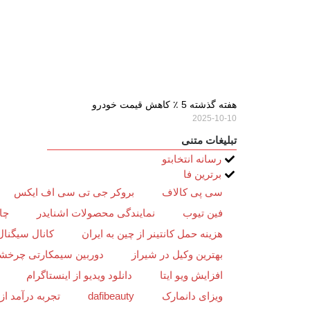
هفته گذشته 5 ٪ کاهش قیمت خودرو
2025-10-10
تبلیغات متنی
رسانه انتخابتو
برترین فا
سی پی کالاف
بروکر جی تی سی اف ایکس
فین تیوب
نمایندگی محصولات اشنایدر
چا
هزینه حمل کانتینر از چین به ایران
کانال سیگنال
بهترین وکیل در شیراز
دوربین سیمکارتی چرخش
افزایش ویو ایتا
دانلود ویدیو از اینستاگرام
ویزای دانمارک
dafibeauty
تجربه درآمد ا