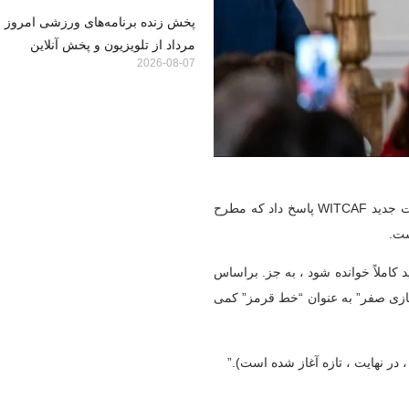
مرداد از تلویزیون و پخش آنلاین
2026-08-07
گرگوری بار ، یک تحلیلگر ایرانی در موسسه گروه اوراسیا ، به اظهارات جدید WITCAF پاسخ داد که مطرح
ست.
ت: مصاحبه Witcaf در مورد ایران باید کاملاً خوانده شود ، به جز. براساس
زی صفر” به عنوان “خط قرمز” کمی
در نهایت ، تازه آغاز شده است).”