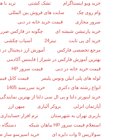
خرید ویو اینستاگرام
تشک کشتی
ترید با
وام روی چک
سایت های فروش بین المللی
سرور مجازی
قیمت خرید خانه در دبی
خرید پارتیشن شیشه ای
چگونه در فارکس ضرر ن
خرید آی پی ثابت
تیتر24
آسیاب چکشی
مرجع تخصصی فارکس
آموزش ارز دیجیتال در ت
بهترین آموزش فارکس در شیراز | فایننس آکادمی
قیمت خرید خانه در دبی
قیمت سرور HP
لوله های پلی اتیلن ونوس پلیمر
قیمت کابل فیبر
انواع رشته های دکتری
خرید سررسید 1405
خرید اینورتر دلتا و پی ال سی دلتا از بهترین نمایندگی د
آپارتمان انزلی
بروکر آلپاری
میهن ارز
باربری تهران به شهرستان
نرم افزار حسابداری 
استعلام قیمت سرور HP ماهان شبکه
دستگاه ب
سولاریس 9 وات دایره ای
خرید اسپرسو ساز ص