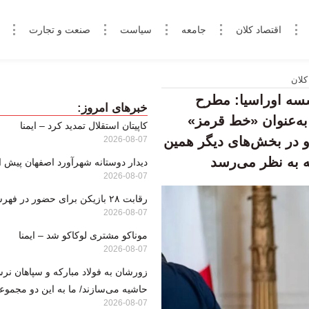
اقتصاد کلان
جامعه
سیاست
صنعت و تجارت
کلان
سسه اوراسیا: مطرح
خبرهای امروز:
ه‌عنوان «خط قرمز»
کاپیتان استقلال تمدید کرد – ایمنا
و در بخش‌های دیگر همین
2026-08-07
ه به نظر می‌رسد
دیدار دوستانه شهرآورد اصفهان پیش از آ
2026-08-07
رقابت ۲۸ بازیکن برای حضور در فهرست نهایی
2026-08-07
موناکو مشتری لوکاکو شد – ایمنا
2026-08-07
زورشان به فولاد مبارکه و سپاهان نرس
حاشیه می‌سازند/ ما به این دو مجموعه
2026-08-07