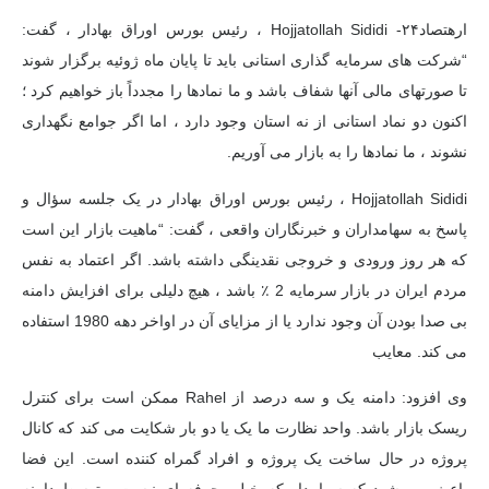
ارهتصاد۲۴-
Hojjatollah Sididi ، رئیس بورس اوراق بهادار ، گفت:
“شرکت های سرمایه گذاری استانی باید تا پایان ماه ژوئیه برگزار شوند
تا صورتهای مالی آنها شفاف باشد و ما نمادها را مجدداً باز خواهیم کرد ؛
اکنون دو نماد استانی از نه استان وجود دارد ، اما اگر جوامع نگهداری
نشوند ، ما نمادها را به بازار می آوریم.
Hojjatollah Sididi ، رئیس بورس اوراق بهادار در یک جلسه سؤال و
پاسخ به سهامداران و خبرنگاران واقعی ، گفت: “ماهیت بازار این است
که هر روز ورودی و خروجی نقدینگی داشته باشد. اگر اعتماد به نفس
مردم ایران در بازار سرمایه 2 ٪ باشد ، هیچ دلیلی برای افزایش دامنه
بی صدا بودن آن وجود ندارد یا از مزایای آن در اواخر دهه 1980 استفاده
می کند. معایب
وی افزود: دامنه یک و سه درصد از Rahel ممکن است برای کنترل
ریسک بازار باشد. واحد نظارت ما یک یا دو بار شکایت می کند که کانال
پروژه در حال ساخت یک پروژه و افراد گمراه کننده است. این فضا