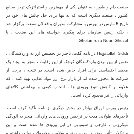
صنعت دام و طیور ، به عنوان یکی از مهمترین و استراتژیک ترین صنایع
کشور ، صنعت دیگری است که نه تنها برای حل چالش های خود در
تاریخ 5 مارس در بورس با مشارکت مدیران و فعالان صنعت برگزار شد
، بلکه رئیس سازمان برای پیگیری خواسته های این صنعت ، با
Gholamreza Nouri Ghezel.
Hojjatollah Sididi در نامه گفت: تأخیر در تخصیص ارز به واردکنندگان ،
ضمن از بین بردن واردکنندگان کوچک از این رقابت ، منجر به ایجاد یک
محیط اختصاصی برای افراد خاص شده است. در نتیجه ، برخی از
شرکت ها مجبور شده اند از بازار نرخ ارز مواد غذایی تهیه کنند ، که
علاوه بر کاهش تنوع ورودی ها ، انتخاب کیفی و بهداشتی کالاهای
وارداتی را نیز محدود کرده است.
رئیس بورس اوراق بهادار در بخش دیگری از نامه تأکید کرده است.
تأخیرهای طولانی مدت در ترخیص ورودی های وارداتی منجر به آلودگی
میکروبی ، قارچی و شیمیایی در این ورودی ها شده است و این
مشکلات تأثیر مضر بر بهره وری و سلامت محصولات نهایی داشته و