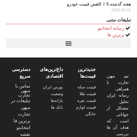
جدیدترین
داغ‌ترین‌های
دسترسی
تیم میهن
قیمت‌ها
اقتصادی
سریع
تجارت با
تماس با
قیمت سکه
بورس ایران
همراهی
میهن
قیمت طلا
وضعیت
تجارت
رسانه ایران
تبلیغات در
قیمت نقره
یارانه‌ها
تحلیل
میهن
قیمت لوازم
بانک ها
متشکل از
تجارت
خانگی
جوانانی
برترین فا
است که
هدف آن ها
انتخابتو
بررسی
نقشه
مسائل مالی
سایت
ایران و
بخصوص
جهان است
که سعی
خواهیم نمود
برخی از
مسائل مهم
دنیای مالی را
با شما در این