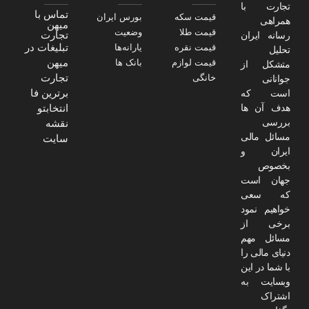
تجارت با
تماس با
قیمت سکه
بورس ایران
همراهی
میهن
قیمت طلا
وضعیت
تجارت
رسانه ایران
تبلیغات در
قیمت نقره
یارانه‌ها
تحلیل
میهن
قیمت لوازم
بانک ها
متشکل از
تجارت
خانگی
جوانانی
برترین فا
است که
هدف آن ها
انتخابتو
بررسی
نقشه
مسائل مالی
سایت
ایران و
بخصوص
جهان است
که سعی
خواهیم نمود
برخی از
مسائل مهم
دنیای مالی را
با شما در این
وبسایت به
اشتراک