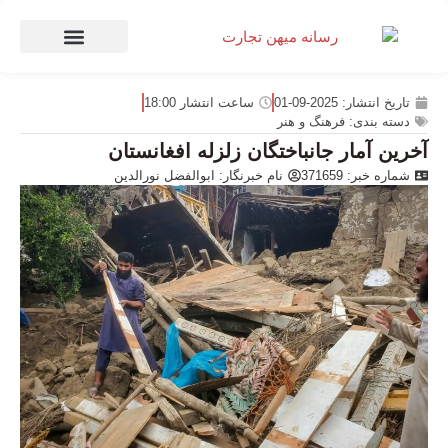
صنعت و تجارت
منهای تجارت
تاریخ انتشار:
2025-09-01
ساعت انتشار
18:00
دسته بندی:
فرهنگ و هنر
آخرین آمار جانباختگان زلزله افغانستان
شماره خبر: 371659
نام خبرنگار:
ابوالفضل نورالدین