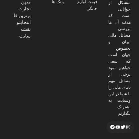
میهن
قیمت لوازم
بانک ها
متشکل از
تجارت
خانگی
جوانانی
برترین فا
است که
هدف آن ها
انتخابتو
بررسی
نقشه
مسائل مالی
سایت
ایران و
بخصوص
جهان است
که سعی
خواهیم نمود
برخی از
مسائل مهم
دنیای مالی را
با شما در این
وبسایت به
اشتراک
بگذاریم