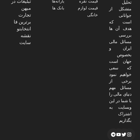
تبلیغات در
قیمت نقره
یارانه‌ها
تحلیل
میهن
قیمت لوازم
بانک ها
متشکل از
تجارت
خانگی
جوانانی
برترین فا
است که
هدف آن ها
انتخابتو
بررسی
نقشه
مسائل مالی
سایت
ایران و
بخصوص
جهان است
که سعی
خواهیم نمود
برخی از
مسائل مهم
دنیای مالی را
با شما در این
وبسایت به
اشتراک
بگذاریم