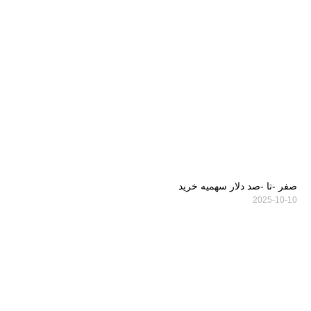
صفر -تا -صد دلار سهمیه خرید
2025-10-10