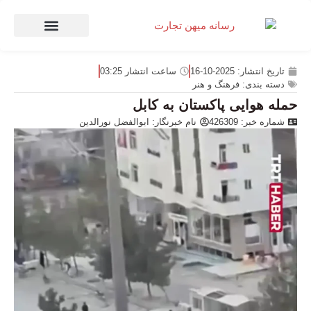
صنعت و تجارت
منهای تجارت
تاریخ انتشار:
2025-10-16
ساعت انتشار
03:25
دسته بندی:
فرهنگ و هنر
حمله هوایی پاکستان به کابل
شماره خبر: 426309
نام خبرنگار:
ابوالفضل نورالدین