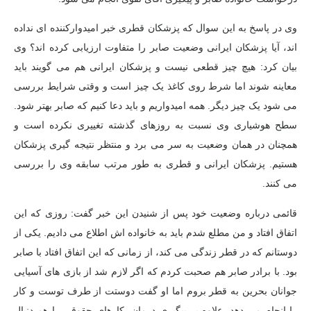
وی در پاسخ به این سوال که پزشکان قطری خبر امیدوارکننده ای نداده
اند، آیا پزشکان ایرانی وضعیت صابر را متفاوت ارزیابی کرده اند؟ وی
بیان کرد: هیچ چیز قطعی نیست و پزشکان ایرانی هم می گویند باید
معاینه شوند اما شرط روی کاغذ یک چیز است و وقتی شرایط بررسی
می شود یک چیز دیگر. همه امیدواریم و باید دعا کنیم که صابر بهتر شود.
سطح هوشیاری وی نسبت به روزهای گذشته تغییری نکرده است و
همچنان در همان وضعیت به سر می برد و منتظر نتیجه گیری پزشکان
هستیم. پزشکان ایرانی و قطری به طور مرتب سابقه وی را بررسی
می کنند.
قائمی درباره وضعیت خود پس از شنیدن این خبر گفت: روزی که این
اتفاق افتاد و من مطلع شدم باید به خانواده اش اطلاع می دادیم. یکی از
دوستانم که در قطر زندگی می کند، از زمانی که این اتفاق افتاد با صابر
بود. با برادر صابر هم صحبت کردم که اگر لازم شد از بازی های آسیایی
جوانان بحرین به قطر بروم اما او گفت دوستت از طرف توست و کار
را انجام می دهد. علاوه بر پیگیری درمان، کارهای حقوقی را هم دنبال