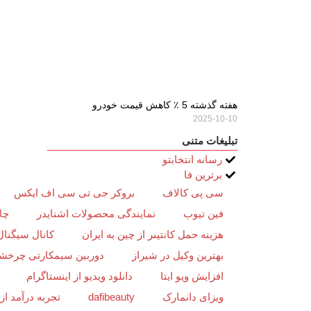
هفته گذشته 5 ٪ کاهش قیمت خودرو
2025-10-10
تبلیغات متنی
رسانه انتخابتو
برترین فا
سی پی کالاف
بروکر جی تی سی اف ایکس
فین تیوب
نمایندگی محصولات اشنایدر
چا
هزینه حمل کانتینر از چین به ایران
کانال سیگنال
بهترین وکیل در شیراز
دوربین سیمکارتی چرخش
افزایش ویو ایتا
دانلود ویدیو از اینستاگرام
ویزای دانمارک
dafibeauty
تجربه درآمد ا