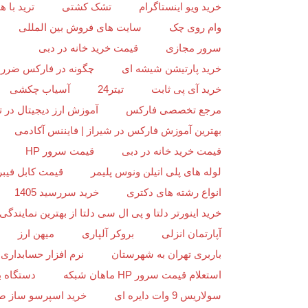
خرید ویو اینستاگرام
تشک کشتی
ترید با
وام روی چک
سایت های فروش بین المللی
سرور مجازی
قیمت خرید خانه در دبی
خرید پارتیشن شیشه ای
چگونه در فارکس ضرر ن
خرید آی پی ثابت
تیتر24
آسیاب چکشی
مرجع تخصصی فارکس
آموزش ارز دیجیتال در ت
بهترین آموزش فارکس در شیراز | فایننس آکادمی
قیمت خرید خانه در دبی
قیمت سرور HP
لوله های پلی اتیلن ونوس پلیمر
قیمت کابل فیبر
انواع رشته های دکتری
خرید سررسید 1405
خرید اینورتر دلتا و پی ال سی دلتا از بهترین نمایندگی د
آپارتمان انزلی
بروکر آلپاری
میهن ارز
باربری تهران به شهرستان
نرم افزار حسابداری 
استعلام قیمت سرور HP ماهان شبکه
دستگاه ب
سولاریس 9 وات دایره ای
خرید اسپرسو ساز ص