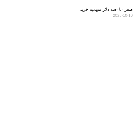
صفر -تا -صد دلار سهمیه خرید
2025-10-10