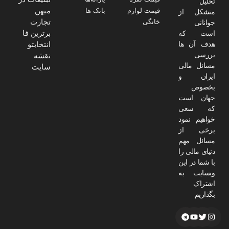
تحلیل
میهن
قیمت لوازم
بانک ها
متشکل از
تجارت
خانگی
جوانانی
برترین فا
است که
هدف آن ها
انتخابتو
بررسی
نقشه
مسائل مالی
سایت
ایران و
بخصوص
جهان است
که سعی
خواهیم نمود
برخی از
مسائل مهم
دنیای مالی را
با شما در این
وبسایت به
اشتراک
بگذاریم