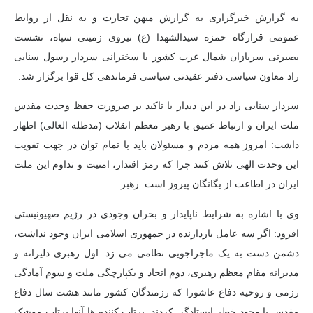
به گزارش خبرگزاری به گزارش میهن تجارت و به نقل از روابط
عمومی قرارگاه حمزه سیدالشهدا (ع) نیروی زمینی سپاه، نشست
بصیرتی سربازان شمال غرب کشور با سخنرانی سردار رسول سنایی
راد معاون سیاسی دفتر عقیدتی سیاسی فرماندهی کل قوا برگزار شد.
سردار سنایی راد در این دیدار با تاکید بر ضرورت حفظ وحدت مقدس
ملت ایران و ارتباط عمیق با رهبر معظم انقلاب (مدظله العالی) اظهار
داشت: امروز همه مردم و مسئولان باید با تمام توان در جهت تقویت
این وحدت الهی تلاش کنند چرا که رمز اقتدار، امنیت و تداوم این ملت
ایران در اطاعت از یگانگان پیروز است. رهبر.
وی با اشاره به شرایط ناپایدار و بحران وجودی در رژیم صهیونیستی
افزود: اگر سه عامل بازدارنده در جمهوری اسلامی ایران وجود نداشت،
دشمن دست به یک ماجراجویی نظامی می زد. اول رهبری دلیرانه و
مدبرانه مقام معظم رهبری، دوم اتحاد و یکپارچگی ملت و سوم آمادگی
رزمی و روحیه دفاع عاشورا که رزمندگان کشور مانند هشت سال دفاع
مقدس با وجود خطر ایستادگی کردند.
پرتاب کننده ها
آنها پرتاب موشک