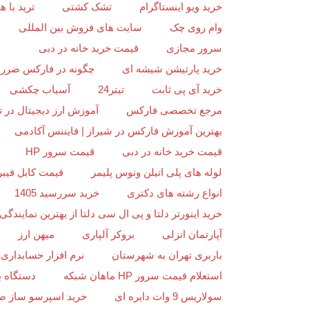
خرید ویو اینستاگرام
تشک کشتی
ترید با
وام روی چک
سایت های فروش بین المللی
سرور مجازی
قیمت خرید خانه در دبی
خرید پارتیشن شیشه ای
چگونه در فارکس ضرر ن
خرید آی پی ثابت
تیتر24
آسیاب چکشی
مرجع تخصصی فارکس
آموزش ارز دیجیتال در ت
بهترین آموزش فارکس در شیراز | فایننس آکادمی
قیمت خرید خانه در دبی
قیمت سرور HP
لوله های پلی اتیلن ونوس پلیمر
قیمت کابل فیبر
انواع رشته های دکتری
خرید سررسید 1405
خرید اینورتر دلتا و پی ال سی دلتا از بهترین نمایندگی د
آپارتمان انزلی
بروکر آلپاری
میهن ارز
باربری تهران به شهرستان
نرم افزار حسابداری 
استعلام قیمت سرور HP ماهان شبکه
دستگاه ب
سولاریس 9 وات دایره ای
خرید اسپرسو ساز ص