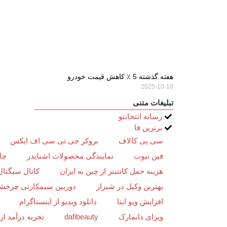
هفته گذشته 5 ٪ کاهش قیمت خودرو
2025-10-10
تبلیغات متنی
رسانه انتخابتو
برترین فا
سی پی کالاف
بروکر جی تی سی اف ایکس
فین تیوب
نمایندگی محصولات اشنایدر
چا
هزینه حمل کانتینر از چین به ایران
کانال سیگنال
بهترین وکیل در شیراز
دوربین سیمکارتی چرخش
افزایش ویو ایتا
دانلود ویدیو از اینستاگرام
ویزای دانمارک
dafibeauty
تجربه درآمد ا