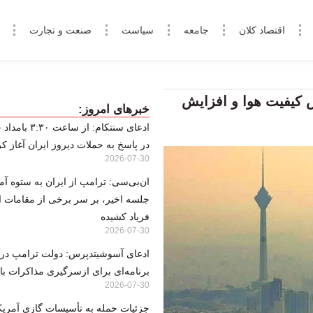
اقتصاد کلان
جامعه
سیاست
صنعت و تجارت
 روز آینده | کاهش کیفیت هوا و افزایش
خبرهای امروز:
ادعای سنتکام: از 
در پاسخ به حملات دیروز ایران آغاز کر
2026-07-30
ان‌بی‌سی: ترامپ از ایران به ستوه آمد
جلسه اخیر، بر سر برخی از مقامات 
فریاد کشیده
2026-07-30
ادعای آسوشیتدپرس: دولت ترامپ در
برنامه‌ای برای ازسرگیری مذاکرات با ا
2026-07-30
جزئیات حمله به تأسیسات گازی آمریک