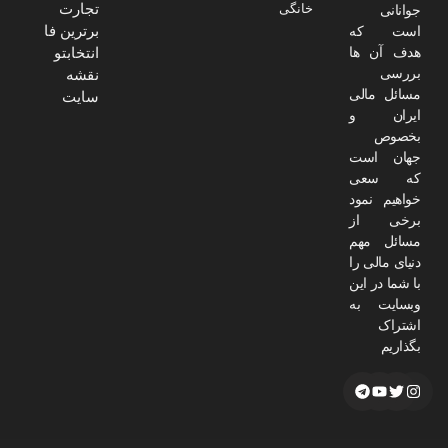
تجارت
خانگی
جوانانی
برترین فا
است که
هدف آن ها
انتخابتو
بررسی
نقشه
مسائل مالی
سایت
ایران و
بخصوص
جهان است
که سعی
خواهیم نمود
برخی از
مسائل مهم
دنیای مالی را
با شما در این
وبسایت به
اشتراک
بگذاریم