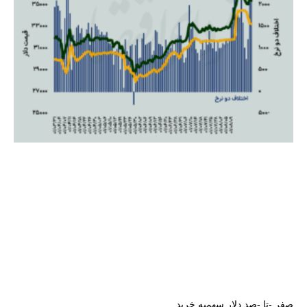
صفر -تا -صد دلار سهمیه خرید