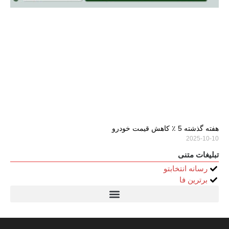
هفته گذشته 5 ٪ کاهش قیمت خودرو
2025-10-10
تبلیغات متنی
رسانه انتخابتو
برترین فا
تیتر24
سولاریس 9 وات دایره ای
قیمت سرور HP
خرید سررسید 1405
استعلام قیمت سرور HP ماهان شبکه