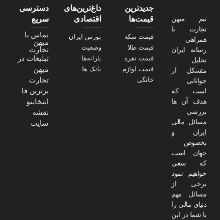
جدیدترین
داغ‌ترین‌های
دسترسی
تیم میهن
قیمت‌ها
اقتصادی
سریع
تجارت با
تماس با
قیمت سکه
بورس ایران
همراهی
میهن
قیمت طلا
وضعیت
تجارت
رسانه ایران
تبلیغات در
قیمت نقره
یارانه‌ها
تحلیل
میهن
قیمت لوازم
بانک ها
متشکل از
تجارت
خانگی
جوانانی
برترین فا
است که
هدف آن ها
انتخابتو
بررسی
نقشه
مسائل مالی
سایت
ایران و
بخصوص
جهان است
که سعی
خواهیم نمود
برخی از
مسائل مهم
دنیای مالی را
با شما در این