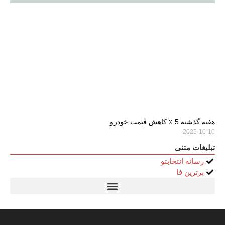
هفته گذشته 5 ٪ کاهش قیمت خودرو
2025-10-10
تبلیغات متنی
رسانه انتخابتو
برترین فا
تیتر24
سولاریس 9 وات دایره ای
قیمت سرور HP
خرید سررسید 1405
استعلام قیمت سرور HP ماهان شبکه