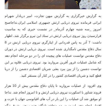
به گزارش خبرگزاری به گزارش میهن تجارت، امیر دریادار شهرام
ایرانی فرمانده نیروی دریایی ارتش جمهوری اسلامی ایران.
نداجا
صبح
امروز _سه شنبه چهارم آذرماه_ در نشست خبری که به مناسبت
فرارسیدن روز نیروی دریایی ارتش در ستاد این نیرو برگزار شد، اظهار
داشت: 7 آذر به پاس قدردانی از ایثارگری نیروی دریایی ارتش در 8
سال دفاع مقدس نامگذاری شده است. نیروی دریایی ارتش در دوران
دفاع مقدس توانست عملیات های پیچیده ای را در دو مرحله انجام دهد
که شامل عملیات غرور آفرین مروارید بود. نیروی دریایی علاوه بر این
توانست دشمن را از بین ببرد
بعثی
شریان اقتصادی دشمن را از دریا
قطع کنید و شریان اقتصادی کشور را در کنار آن مستقر کنید.
وی افزود: از عملیات مروارید تا پایان دفاع مقدس بیش از 10 هزار
فروند شناور با اسکورت نیروی دریایی ارتش و تا امروز انجام شد.
نداجا
او موفق شد آن عملیات را این بار در آب های اقیانوسی جهان با عزت و
اقتدار انجام دهد. امروز در دو منطقه ناوگان جنوب یعنی شرق تنگه