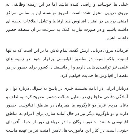
خیلی ها خوشایند و راضی کننده نباشد اما در این زمینه وظایفی به
نیروی دریایی محول شده است. امروز توانسته ایم با تمامی مراکز
امنیتی دریایی در امتداد اقیانوس هند ارتباط و تبادل اطلاعات لحظه ای
داشته باشیم و در صورت نیاز به کمک به سرعت در آن منطقه حضور
داشته باشیم.
فرمانده نیروی دریایی ارتش گفت: تمام تلاش ما بر این است که نه تنها
امنیت، بلکه امنیت در مناطق اقیانوسی برقرار شود. در زمینه های
علمی نیز توانمندی هایی داریم و از دانشمندان کشور برای حضور در هر
نقطه از اقیانوس ها حمایت خواهیم کرد.
دریادار ایرانی در ادامه نشست خبری در پاسخ به سوالی درباره توان و
آمادگی دفاعی
نداجا
وی در مقابل حملات دشمن تصریح کرد: به لطف و
دعای مردم عزیز دو ناوگروه ما همزمان در مناطق اقیانوسی حضور
دارند و دو ناوگروه دیگر نیز در حال آماده سازی برای اعزام به مناطق
اقیانوسی هستند. حضور ناوگان ما در دریاهای دور از جمله آفریقای
جنوبی است. در کنار این ماموریت ها، تامین امنیت نیز بر عهده ماست