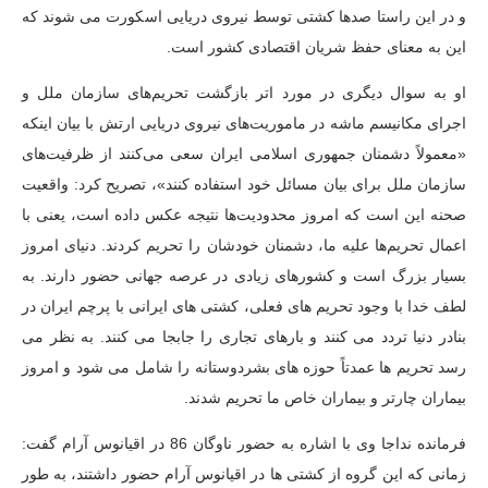
و در این راستا صدها کشتی توسط نیروی دریایی اسکورت می شوند که
این به معنای حفظ شریان اقتصادی کشور است.
او به سوال دیگری در مورد
اتر
بازگشت تحریم‌های سازمان ملل و
اجرای مکانیسم ماشه در ماموریت‌های نیروی دریایی ارتش با بیان اینکه
«معمولاً دشمنان جمهوری اسلامی ایران سعی می‌کنند از ظرفیت‌های
سازمان ملل برای بیان مسائل خود استفاده کنند»، تصریح کرد: واقعیت
صحنه این است که امروز محدودیت‌ها نتیجه عکس داده است، یعنی با
اعمال تحریم‌ها علیه ما، دشمنان خودشان را تحریم کردند. دنیای امروز
بسیار بزرگ است و کشورهای زیادی در عرصه جهانی حضور دارند. به
لطف خدا با وجود تحریم های فعلی، کشتی های ایرانی با پرچم ایران در
بنادر دنیا تردد می کنند و بارهای تجاری را جابجا می کنند. به نظر می
رسد تحریم ها عمدتاً حوزه های بشردوستانه را شامل می شود و امروز
بیماران چارتر و بیماران خاص ما تحریم شدند.
فرمانده
نداجا
وی با اشاره به حضور ناوگان 86 در اقیانوس آرام گفت:
زمانی که این گروه از کشتی ها در اقیانوس آرام حضور داشتند، به طور