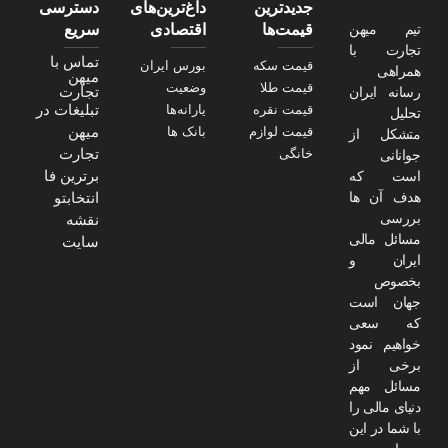
جدیدترین
داغ‌ترین‌های
دسترسی
تیم میهن
قیمت‌ها
اقتصادی
سریع
تجارت با
تماس با
قیمت سکه
بورس ایران
همراهی
میهن
قیمت طلا
وضعیت
تجارت
رسانه ایران
تبلیغات در
قیمت نقره
یارانه‌ها
تحلیل
میهن
قیمت لوازم
بانک ها
متشکل از
تجارت
خانگی
جوانانی
برترین فا
است که
هدف آن ها
انتخابتو
بررسی
نقشه
مسائل مالی
سایت
ایران و
بخصوص
جهان است
که سعی
خواهیم نمود
برخی از
مسائل مهم
دنیای مالی را
با شما در این