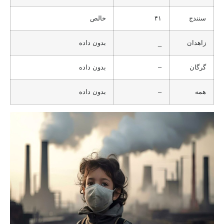
سنندج
۴۱
خالص
زاهدان
_
بدون داده
گرگان
–
بدون داده
همه
–
بدون داده