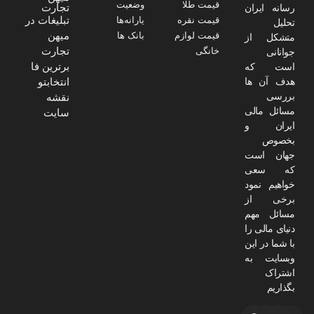
قیمت طلا
وضعیت
تجارت
رسانه ایران
تبلیغات در
قیمت نقره
یارانه‌ها
تحلیل
میهن
قیمت لوازم
بانک ها
متشکل از
تجارت
خانگی
جوانانی
برترین فا
است که
هدف آن ها
انتخابتو
بررسی
نقشه
مسائل مالی
سایت
ایران و
بخصوص
جهان است
که سعی
خواهیم نمود
برخی از
مسائل مهم
دنیای مالی را
با شما در این
وبسایت به
اشتراک
بگذاریم