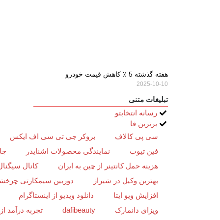
هفته گذشته 5 ٪ کاهش قیمت خودرو
2025-10-10
تبلیغات متنی
رسانه انتخابتو
برترین فا
سی پی کالاف
بروکر جی تی سی اف ایکس
فین تیوب
نمایندگی محصولات اشنایدر
چا
هزینه حمل کانتینر از چین به ایران
کانال سیگنال
بهترین وکیل در شیراز
دوربین سیمکارتی چرخش
افزایش ویو ایتا
دانلود ویدیو از اینستاگرام
ویزای دانمارک
dafibeauty
تجربه درآمد ا