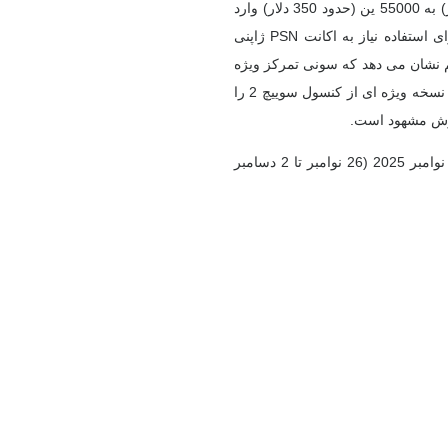
مدل جدید پلی استیشن 5 با کاهش قیمت از 72980 ین (حدود 473 دلار) به 55000 ین (حدود 350 دلار) وارد
ژاپن شده است. این نسخه فقط از زبان ژاپنی پشتیبانی می کند و برای استفاده نیاز به اکانت PSN ژاپنی
میم نشان می دهد که سونی تمرکز ویژه
ای بر افزایش فروش در بازار داخلی ژاپن دارد. در همین زمینه، نینتندو نسخه ویژه ای از کنسول سوییچ 2 را
روش مشهود است.
آمار فروش کنسول ها (سخت افزار) در ژاپن در فاصله 17 نوامبر 23 نوامبر 2025 (26 نوامبر تا 2 دسامبر