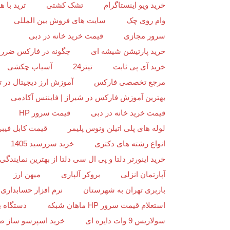
خرید ویو اینستاگرام
تشک کشتی
ترید با
وام روی چک
سایت های فروش بین المللی
سرور مجازی
قیمت خرید خانه در دبی
خرید پارتیشن شیشه ای
چگونه در فارکس ضرر ن
خرید آی پی ثابت
تیتر24
آسیاب چکشی
مرجع تخصصی فارکس
آموزش ارز دیجیتال در ت
بهترین آموزش فارکس در شیراز | فایننس آکادمی
قیمت خرید خانه در دبی
قیمت سرور HP
لوله های پلی اتیلن ونوس پلیمر
قیمت کابل فیبر
انواع رشته های دکتری
خرید سررسید 1405
خرید اینورتر دلتا و پی ال سی دلتا از بهترین نمایندگی د
آپارتمان انزلی
بروکر آلپاری
میهن ارز
باربری تهران به شهرستان
نرم افزار حسابداری 
استعلام قیمت سرور HP ماهان شبکه
دستگاه ب
سولاریس 9 وات دایره ای
خرید اسپرسو ساز ص