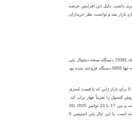
شن 5 در ژاپن جهش چشمگیری داشت. دلیل این افزایش عرضه
رد بازار شد و توانست نظر خریداران
تنها در دو تا سه روز، تا 23 نوامبر 2025، آمار فروش نشان می دهد که 23381 دستگاه نسخه دیجیتال پلی
استیشن 5 در ژاپن فروخته شده است. این رقم نسبت به هفته قبل که تنها 5855 دستگاه فروخته شده بود
به گزارش گیمفا، این آمار حاکی از آن است که مدل جدید پلی استیشن 5 برای بازار ژاپن که با قیمت کمتری
کنسول را تقریباً چهار برابر کند.
البته کنسول نینتندو سوییچ 2 همچنان با اختلاف زیادی پیشتاز بازار است و بین 17 تا 23 نوامبر 2025 (26
نوامبر تا 2 دسامبر 1404) بیش از 126000 دستگاه از آن فروخته شده است. با این حال پلی استیشن 5