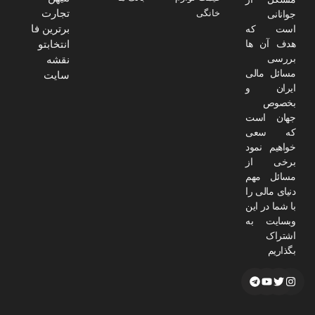
تجارت
خانگی
جوانانی
برترین فا
است که
هدف آن ها
انتخابتو
بررسی
نقشه
مسائل مالی
سایت
ایران و
بخصوص
جهان است
که سعی
خواهیم نمود
برخی از
مسائل مهم
دنیای مالی را
با شما در این
وبسایت به
اشتراک
بگذاریم