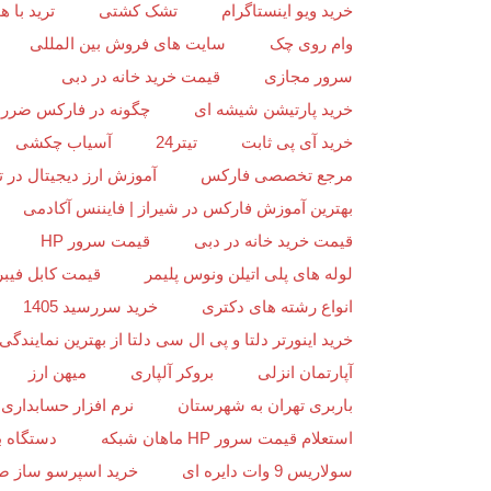
خرید ویو اینستاگرام
تشک کشتی
ترید با
وام روی چک
سایت های فروش بین المللی
سرور مجازی
قیمت خرید خانه در دبی
خرید پارتیشن شیشه ای
چگونه در فارکس ضرر ن
خرید آی پی ثابت
تیتر24
آسیاب چکشی
مرجع تخصصی فارکس
آموزش ارز دیجیتال در ت
بهترین آموزش فارکس در شیراز | فایننس آکادمی
قیمت خرید خانه در دبی
قیمت سرور HP
لوله های پلی اتیلن ونوس پلیمر
قیمت کابل فیبر
انواع رشته های دکتری
خرید سررسید 1405
خرید اینورتر دلتا و پی ال سی دلتا از بهترین نمایندگی د
آپارتمان انزلی
بروکر آلپاری
میهن ارز
باربری تهران به شهرستان
نرم افزار حسابداری 
استعلام قیمت سرور HP ماهان شبکه
دستگاه ب
سولاریس 9 وات دایره ای
خرید اسپرسو ساز ص