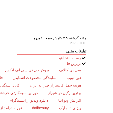
هفته گذشته 5 ٪ کاهش قیمت خودرو
2025-10-10
تبلیغات متنی
رسانه انتخابتو
برترین فا
سی پی کالاف
بروکر جی تی سی اف ایکس
فین تیوب
نمایندگی محصولات اشنایدر
چا
هزینه حمل کانتینر از چین به ایران
کانال سیگنال
بهترین وکیل در شیراز
دوربین سیمکارتی چرخش
افزایش ویو ایتا
دانلود ویدیو از اینستاگرام
ویزای دانمارک
dafibeauty
تجربه درآمد ا