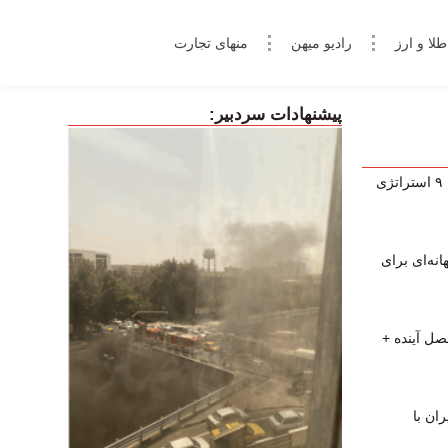
طلا و ارز
رادیو میهن
منهای تجارت
پیشنهادات سردبیر:
چگونه در فارکس کال‌مارجین نشویم؟ ۹ استراتژی
نه‌ای برای
صل آینده +
ان با