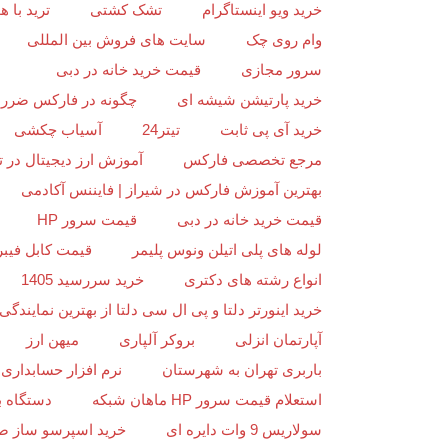
خرید ویو اینستاگرام
تشک کشتی
ترید با
وام روی چک
سایت های فروش بین المللی
سرور مجازی
قیمت خرید خانه در دبی
خرید پارتیشن شیشه ای
چگونه در فارکس ضرر ن
خرید آی پی ثابت
تیتر24
آسیاب چکشی
مرجع تخصصی فارکس
آموزش ارز دیجیتال در ت
بهترین آموزش فارکس در شیراز | فایننس آکادمی
قیمت خرید خانه در دبی
قیمت سرور HP
لوله های پلی اتیلن ونوس پلیمر
قیمت کابل فیبر
انواع رشته های دکتری
خرید سررسید 1405
خرید اینورتر دلتا و پی ال سی دلتا از بهترین نمایندگی د
آپارتمان انزلی
بروکر آلپاری
میهن ارز
باربری تهران به شهرستان
نرم افزار حسابداری 
استعلام قیمت سرور HP ماهان شبکه
دستگاه ب
سولاریس 9 وات دایره ای
خرید اسپرسو ساز ص