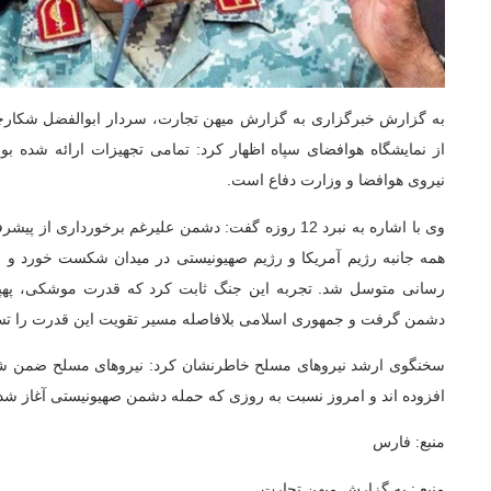
به گزارش خبرگزاری به گزارش میهن تجارت، سردار ابوالفضل شکارچ
از نمایشگاه هوافضای سپاه اظهار کرد: تمامی تجهیزات ارائه شده ب
نیروی هوافضا و وزارت دفاع است.
وی با اشاره به نبرد 12 روزه گفت: دشمن علیرغم برخورداری
همه جانبه رژیم آمریکا و رژیم صهیونیستی در میدان شکست خورد و ب
رسانی متوسل شد. تجربه این جنگ ثابت کرد که قدرت موشکی،
پهپ
دشمن گرفت و جمهوری اسلامی بلافاصله مسیر تقویت این قدرت را تس
سخنگوی ارشد نیروهای مسلح خاطرنشان کرد: نیروهای مسلح ضمن شنا
افزوده اند و امروز نسبت به روزی که حمله دشمن صهیونیستی آغاز شد آ
منبع: فارس
منبع : به گزارش میهن تجارت