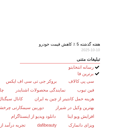
هفته گذشته 5 ٪ کاهش قیمت خودرو
2025-10-10
تبلیغات متنی
رسانه انتخابتو
برترین فا
سی پی کالاف
بروکر جی تی سی اف ایکس
فین تیوب
نمایندگی محصولات اشنایدر
چا
هزینه حمل کانتینر از چین به ایران
کانال سیگنال
بهترین وکیل در شیراز
دوربین سیمکارتی چرخش
افزایش ویو ایتا
دانلود ویدیو از اینستاگرام
ویزای دانمارک
dafibeauty
تجربه درآمد ا