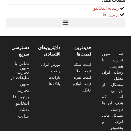
تبلیغات متنی
رسانه انتخابتو
برترین فا
تیتر24
سولاریس 9 وات دایره ای
قیمت سرور HP
خرید سررسید 1405
استعلام قیمت سرور HP ماهان شبکه
جدیدترین
داغ‌ترین‌های
دسترسی
تیم میهن
قیمت‌ها
اقتصادی
سریع
تجارت با
تماس با
قیمت سکه
بورس ایران
همراهی
میهن
قیمت طلا
وضعیت
تجارت
رسانه ایران
تبلیغات در
قیمت نقره
یارانه‌ها
تحلیل
میهن
قیمت لوازم
بانک ها
متشکل از
تجارت
خانگی
جوانانی
برترین فا
است که
هدف آن ها
انتخابتو
بررسی
نقشه
مسائل مالی
سایت
ایران و
بخصوص