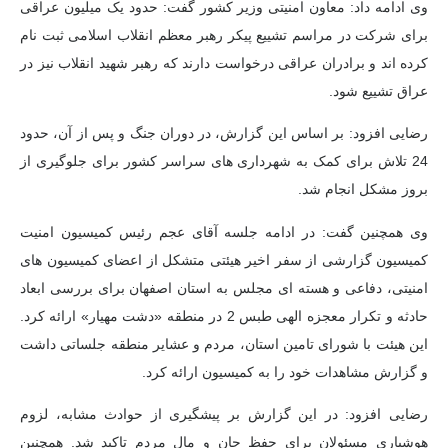
وی ادامه داد: معاون امنیتی وزیر کشور گفت: حدود یک میلیون عراقی
برای شرکت در مراسم تشییع پیکر رهبر معظم انقلاب اسلامی ثبت نام
کرده اند و برادران عراقی درخواست دارند که رهبر شهید انقلاب نیز در
عراق تشییع شود.
رضایی افزود: بر اساس این گزارش، در دوران جنگ و پس از آن، حدود
24 تلاش برای کمک به شهرداری های سراسر کشور برای جلوگیری از
بروز مشکل انجام شد.
وی همچنین گفت: در ادامه جلسه آقای عجم رئیس کمیسیون امنیت
کمیسیون گزارشی از سفر اخیر هیئتی متشکل از اعضای کمیسیون های
امنیتی، دفاعی و هسته ای مجلس به استان اصفهان برای بررسی ابعاد
حادثه و تکرار معجزه الهی طبس 2 در منطقه «دشت مهیار» ارائه کرد.
این هیئت با شورای تامین استان، مردم و عشایر منطقه جلساتی داشت
و گزارش مشاهدات خود را به کمیسیون ارائه کرد.
رضایی افزود: در این گزارش بر پیشگیری از حوادث مشابه، لزوم
هوشیاری مسئولان برای حفظ جان و مال مردم تاکید شد. همچنین