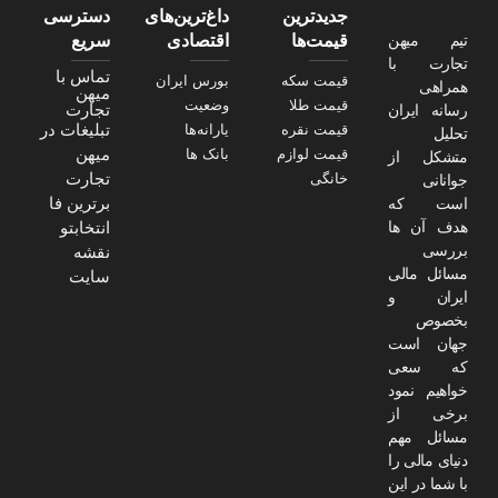
جدیدترین
داغ‌ترین‌های
دسترسی
تیم میهن
قیمت‌ها
اقتصادی
سریع
تجارت با
تماس با
قیمت سکه
بورس ایران
همراهی
میهن
قیمت طلا
وضعیت
تجارت
رسانه ایران
تبلیغات در
قیمت نقره
یارانه‌ها
تحلیل
میهن
قیمت لوازم
بانک ها
متشکل از
تجارت
خانگی
جوانانی
برترین فا
است که
هدف آن ها
انتخابتو
بررسی
نقشه
مسائل مالی
سایت
ایران و
بخصوص
جهان است
که سعی
خواهیم نمود
برخی از
مسائل مهم
دنیای مالی را
با شما در این