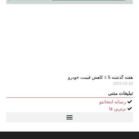
هفته گذشته 5 ٪ کاهش قیمت خودرو
2025-10-10
تبلیغات متنی
رسانه انتخابتو
برترین فا
تیتر24
سولاریس 9 وات دایره ای
قیمت سرور HP
خرید سررسید 1405
استعلام قیمت سرور HP ماهان شبکه