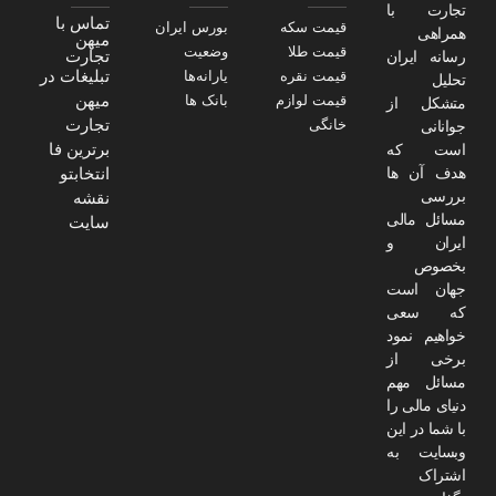
تجارت با
تماس با
قیمت سکه
بورس ایران
همراهی
میهن
قیمت طلا
وضعیت
تجارت
رسانه ایران
تبلیغات در
قیمت نقره
یارانه‌ها
تحلیل
میهن
قیمت لوازم
بانک ها
متشکل از
تجارت
خانگی
جوانانی
برترین فا
است که
هدف آن ها
انتخابتو
بررسی
نقشه
مسائل مالی
سایت
ایران و
بخصوص
جهان است
که سعی
خواهیم نمود
برخی از
مسائل مهم
دنیای مالی را
با شما در این
وبسایت به
اشتراک