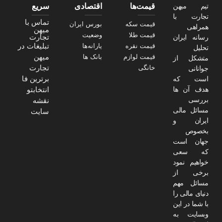
تیم میهن
قیمت‌ها
اقتصادی
سریع
تجارت با
تماس با
قیمت سکه
بورس ایران
همراهی
میهن
قیمت طلا
وضعیت
تجارت
رسانه ایران
تبلیغات در
قیمت نقره
یارانه‌ها
تحلیل
میهن
قیمت لوازم
بانک ها
متشکل از
تجارت
خانگی
جوانانی
برترین فا
است که
هدف آن ها
انتخابتو
بررسی
نقشه
مسائل مالی
سایت
ایران و
بخصوص
جهان است
که سعی
خواهیم نمود
برخی از
مسائل مهم
دنیای مالی را
با شما در این
وبسایت به