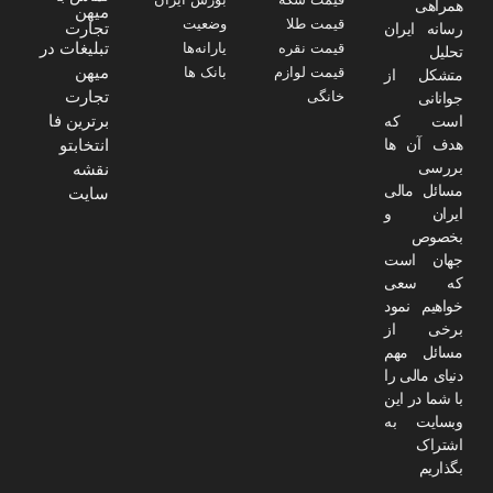
همراهی
میهن
قیمت طلا
وضعیت
تجارت
رسانه ایران
تبلیغات در
قیمت نقره
یارانه‌ها
تحلیل
میهن
قیمت لوازم
بانک ها
متشکل از
تجارت
خانگی
جوانانی
برترین فا
است که
هدف آن ها
انتخابتو
بررسی
نقشه
مسائل مالی
سایت
ایران و
بخصوص
جهان است
که سعی
خواهیم نمود
برخی از
مسائل مهم
دنیای مالی را
با شما در این
وبسایت به
اشتراک
بگذاریم