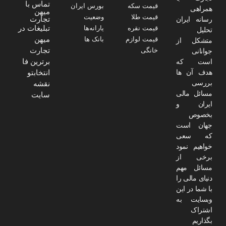
تماس با
قیمت سکه
بورس ایران
همراهی
میهن
قیمت طلا
وضعیت
تجارت
رسانه ایران
تبلیغات در
قیمت نقره
یارانه‌ها
تحلیل
میهن
قیمت لوازم
بانک ها
متشکل از
تجارت
خانگی
جوانانی
برترین فا
است که
انتخابتو
هدف آن ها
نقشه
بررسی
مسائل مالی
سایت
ایران و
بخصوص
جهان است
که سعی
خواهیم نمود
برخی از
مسائل مهم
دنیای مالی را
با شما در این
وبسایت به
اشتراک
بگذاریم