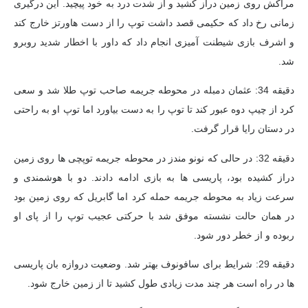
مراکش روی زمین دراز کشید و از شدت درد به خود پیچید. این درگیری
زمانی رخ داد که حکیمی قصد داشت توپ را از دست هاورتز خارج کند
و اشرف بازی شیطنت آمیزی انجام داد که داور با اخطار شدید روبرو
شد.
دقیقه 34: عثمان دمبله در محوطه جریمه صاحب توپ طلا شد و سعی
کرد از چیپ دوه عبور کند تا توپ را به دست بیاورد اما توپ او به راحتی
در دستان رایا قرار گرفت.
دقیقه 32: در حالی که نونو مندز در محوطه جریمه توپچی ها روی زمین
دراز کشیده بود، پاریسی ها به بازی ادامه دادند. دو با هوشمندی و
سرعت زیاد به محوطه جریمه حمله کرد اما گابریل که روی زمین بود
در همان حالت نشسته موفق شد با حرکتی عجیب توپ را از پای او
ربوده و از خطر دور شود.
دقیقه 29: شرایط برای سافونوف بهتر شد. وضعیت دروازه بان پاریسی
ها در راه است هر چند مدت زیادی طول کشید تا از زمین خارج شود.