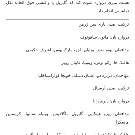
هشت متری دروازه شوت کند که گابریل با واکنشی فوق العاده تکل
تماشایی انجام داد.
ترکیب اصلی پاری سن ژرمن
دروازه بان: ماتوی سافونوف
مدافعان: نونو مندز، ویلیان پاچو، مارکینیوس، اشرف حکیمی
هافبک ها: ژائو نوس، ویتینیا، فابیان رویز
مهاجمان: دزیره دو، عثمان دمبله، خویچا کواراتساخلیا
ترکیب اصلی آرسنال
دروازه بان: دیوید رایا
مدافعان: پیرو هینکاپی، گابریل ماگالایس، ویلیام سالیبا، کریستین
ماسکرا
هافبک ها: دکلان رایس، مایلز لوئیس-اسکلی، مارتین اودگارد