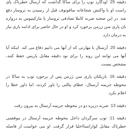
دقیقه 25: اودگارد توپ را برای ساکا گذاشت که ارسال خطرناک پای
راست او با واکنش شجاعانه سافونوف قبل از رسیدن به تروسار دفع
شد. در این صحنه ضربه کاملا تصادفی تروسار یا مارکینیوس به دروازه
بان پاری سن ژرمن برخورد کرد و او در حال حاضر برای ادامه بازی نیاز
به درمان دارد.
دقیقه 20: آرسنال با مهارتی که از آنها می دانیم دفاع می کند. اینکه آیا
آنها می توانند این روند را برای نود دقیقه مقابل پاریس حفظ کنند،
مشخص نیست.
دقیقه 16: بازیکنان پاری سن ژرمن پس از برخورد توپ به ساکا در
محوطه جریمه آرسنال، خطای پنالتی را باور کردند، اما داور خطا را
اعلام نکرد.
دقیقه 13: ضربه دزیره دو در محوطه جریمه آرسنال به بیرون رفت
دقیقه 11: توپ سرگردان داخل محوطه جریمه آرسنال در موقعیتی
خطرناک مقابل کواراتسااخلیا قرار گرفت. او می خواست از فاصله