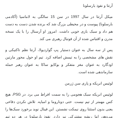
آرتتا و نفوذ بارسلونا
میکل آرتتا در سال 1997 در سن 15 سالگی به لاماسیا (آکادمی
بارسلونا) پیوست و در محیطی بزرگ شد که برنده شدن دست به دست
هم داد و سبک بازی خوبی داشت. امروز او آرسنال را با یک نسخه
مدرن و اقتباس شده از آن فوتبال رهبری می کند.
پس از سه سال به عنوان دستیار پپ گواردیولا، آرتتا نظم تاکتیکی و
نقش های مشخصی را به تیمش اضافه کرد. تیم او حول محور مارتین
اودگارد به عنوان مغز متفکر و بوکایو ساکا به عنوان رهبر حمله
سازماندهی شده است.
لوئیس انریکه و پاری سن ژرمن
لوئیس انریکه سبک هجومی را به سمت افراط می برد. در PSG، هیچ
کس مهمتر از تیم نیست. حتی دوناروما و امباپه. تلاش نکردن دفاعی
یعنی بدون استثنا روی نیمکت نشستن. این فینال نوید برخورد سبک‌ها را
می‌دهد، اما ریشه مشترکی نیز دارد. نفوذ بارسلونا در هر دو تیم