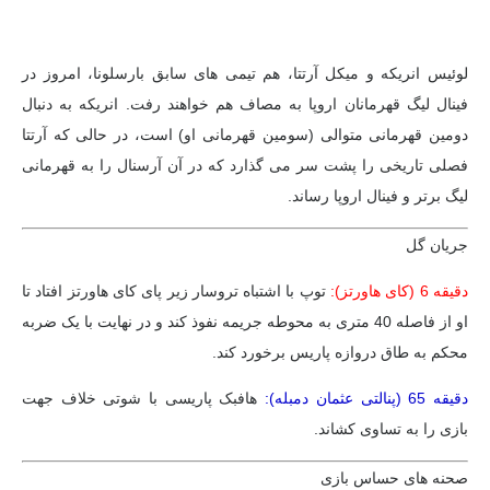
لوئیس انریکه و میکل آرتتا، هم تیمی های سابق بارسلونا، امروز در
فینال لیگ قهرمانان اروپا به مصاف هم خواهند رفت. انریکه به دنبال
دومین قهرمانی متوالی (سومین قهرمانی او) است، در حالی که آرتتا
فصلی تاریخی را پشت سر می گذارد که در آن آرسنال را به قهرمانی
لیگ برتر و فینال اروپا رساند.
جریان گل
دقیقه 6 (کای هاورتز):
توپ با اشتباه تروسار زیر پای کای هاورتز افتاد تا
او از فاصله 40 متری به محوطه جریمه نفوذ کند و در نهایت با یک ضربه
محکم به طاق دروازه پاریس برخورد کند.
دقیقه 65 (پنالتی عثمان دمبله):
هافبک پاریسی با شوتی خلاف جهت
بازی را به تساوی کشاند.
صحنه های حساس بازی