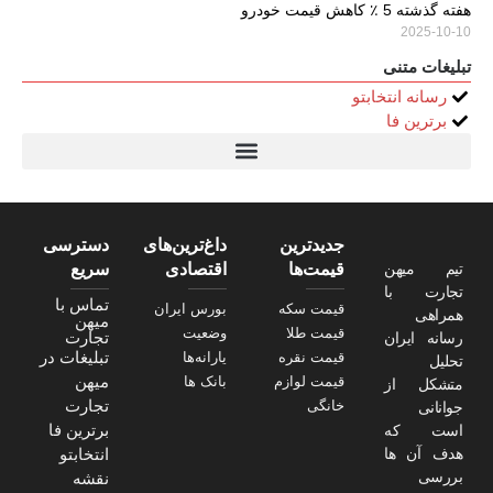
هفته گذشته 5 ٪ کاهش قیمت خودرو
2025-10-10
تبلیغات متنی
رسانه انتخابتو
برترین فا
تیتر24
سولاریس 9 وات دایره ای
قیمت سرور HP
خرید سررسید 1405
استعلام قیمت سرور HP ماهان شبکه
جدیدترین
داغ‌ترین‌های
دسترسی
تیم میهن
قیمت‌ها
اقتصادی
سریع
تجارت با
تماس با
قیمت سکه
بورس ایران
همراهی
میهن
قیمت طلا
وضعیت
تجارت
رسانه ایران
تبلیغات در
قیمت نقره
یارانه‌ها
تحلیل
میهن
قیمت لوازم
بانک ها
متشکل از
تجارت
خانگی
جوانانی
برترین فا
است که
هدف آن ها
انتخابتو
بررسی
نقشه