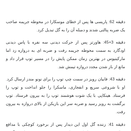
دقیقه 62: پاریسی ها پس از خطای موسکارا در محوطه جریمه صاحب
یک ضربه پنالتی شدند و دمبله آن را به گل تبدیل کرد.
دقیقه 3+45: هاورتز پس از حرکت دیدنی سه نفره با پاس دیدنی
اودگارد به سمت محوطه جریمه رفت و ضربه ای به دروازه زد اما
مارکینیوس در بهترین زمان ممکن پایش را در مسیر توپ قرار داد و
مانع از باز شدن مجدد دروازه تیمش شد.
دقیقه 43: فابیان رویز در سمت چپ توپ را برای نونو مندز ارسال کرد.
او با شروعی سریع و انفجاری، ماسکرا را جلو انداخت و توپ را
فرستاد. هینکاپی با یک شوت هوشمند توپ را به بیرون فرستاد. توپ
برگشت به رویز رسید و ضربه سر این بازیکن از بالای دروازه به بیرون
رفت.
دقیقه 41: زننده گل اول این دیدار پس از برخورد کوچکی با مدافع