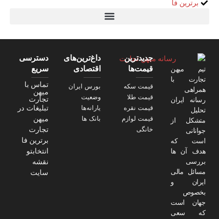
برترین فا
تیتر24
سولاریس 9 وات دایره ای
قیمت سرور HP
خرید سررسید 1405
استعلام قیمت سرور HP ماهان شبکه
جدیدترین
داغ‌ترین‌های
دسترسی
قیمت‌ها
اقتصادی
سریع
تیم میهن
تجارت با
تماس با
قیمت سکه
بورس ایران
همراهی
میهن
قیمت طلا
وضعیت
تجارت
رسانه ایران
تبلیغات در
قیمت نقره
یارانه‌ها
تحلیل
میهن
قیمت لوازم
بانک ها
متشکل از
تجارت
خانگی
جوانانی
برترین فا
است که
انتخابتو
هدف آن ها
نقشه
بررسی
مسائل مالی
سایت
ایران و
بخصوص
جهان است
که سعی