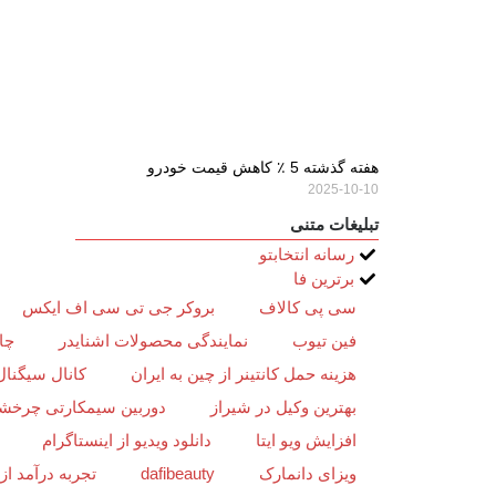
هفته گذشته 5 ٪ کاهش قیمت خودرو
2025-10-10
تبلیغات متنی
رسانه انتخابتو
برترین فا
سی پی کالاف
بروکر جی تی سی اف ایکس
فین تیوب
نمایندگی محصولات اشنایدر
چا
هزینه حمل کانتینر از چین به ایران
کانال سیگنال
بهترین وکیل در شیراز
دوربین سیمکارتی چرخش
افزایش ویو ایتا
دانلود ویدیو از اینستاگرام
ویزای دانمارک
dafibeauty
تجربه درآمد ا