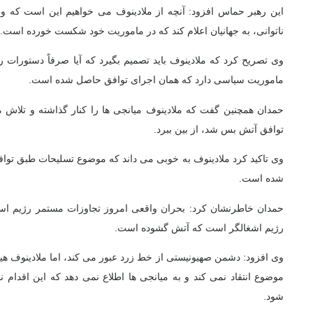
این رهبر حماس افزود: آنچه از ملادینوف می خواهیم این است که و
ناتوانی، به جهانیان اعلام کند که در ماموریت خود شکست خورده است.
وی تصریح کرد که ملادینوف باید تصمیم بگیرد که آیا صرفاً دستورات رژ
ماموریت سیاسی دارد که همان اجرای توافق حاصل شده است.
حمدان همچنین گفت که ملادینوف میانجی ها را کنار گذاشته و تلاش می
توافق آتش بس شد، از بین ببرد.
وی تاکید کرد ملادینوف به خوبی می داند که موضوع تسلیحات طبق تواف
شده است.
حمدان خاطرنشان کرد: بحران واقعی امروز تجاوزات مستمر رژیم اس
رژیم اشغالگر است که آتش گشوده است.
وی افزود: دشمن صهیونیستی از خط زرد عبور می کند، اما ملادینوف هیچ 
موضوع انتقاد نمی کند و به میانجی ها اطلاع نمی دهد که این اقدام 
شود.