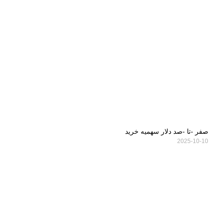
صفر -تا -صد دلار سهمیه خرید
2025-10-10