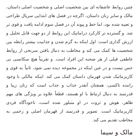
چنین روابط عاشقانه ای بین شخصیت اصلی و شخصیت اصلی داستان،
مالک و سایر زنان داستان، اگرچه در فصل های ابتدایی سریال طراحی
و تعبیه شده بود، اما خط و پیوند آن در فصل سوم ادامه یافت و قوی تر
شد. و گسترده تر کارکرد دراماتیک این روابط از دو جهت قابل تحلیل و
ارزش گذاری است: اول اینکه به گرم شدن و جذابیت بیشتر رابطه بین
شخصیت ها کمک می کند و مخاطب به دنبال یافتن سرنخی از روابط
عاطفی قبلی از هر صحنه این افراد است. و تقریباً هیچ سکانسی بی
حس نیست و در عین اینکه در مجموعه دیده نمی شود، ثانیاً به قوی و
کاریزماتیک شدن قهرمان داستان کمک می کند. اینکه مالکی با وجود
راننده تاکسی، همچنان آنقدر جذاب و جذاب است که زنان زیبا و
قدرتمند به دنبال ارتباط با او هستند، قطعاً علاوه بر ویژگی های مهم
ظاهر، هوش و ثروت در او متبلور شده است، ناخودآگاه فردی
کاریزماتیک است. تصویر و قدرتمند از قهرمان اصلی و زخمی به
مخاطب تقدیم می کند.
مالک و سیما