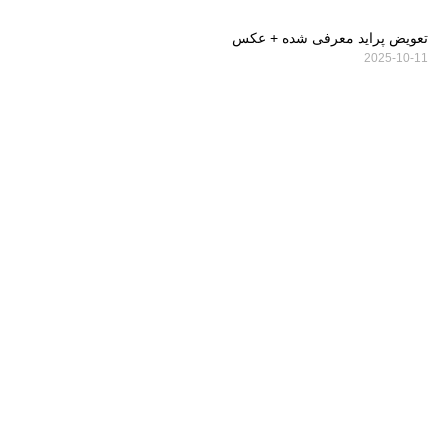
تعویض پراید معرفی شده + عکس
2025-10-11