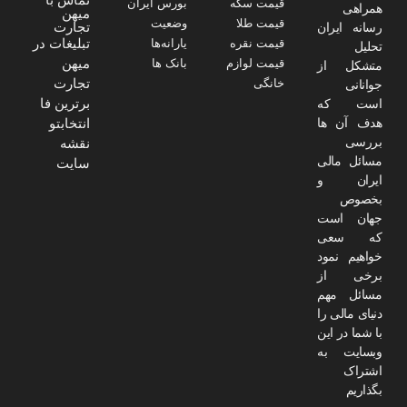
قیمت سکه
بورس ایران
همراهی
میهن
قیمت طلا
وضعیت
تجارت
رسانه ایران
تبلیغات در
قیمت نقره
یارانه‌ها
تحلیل
میهن
قیمت لوازم
بانک ها
متشکل از
تجارت
خانگی
جوانانی
برترین فا
است که
هدف آن ها
انتخابتو
بررسی
نقشه
مسائل مالی
سایت
ایران و
بخصوص
جهان است
که سعی
خواهیم نمود
برخی از
مسائل مهم
دنیای مالی را
با شما در این
وبسایت به
اشتراک
بگذاریم