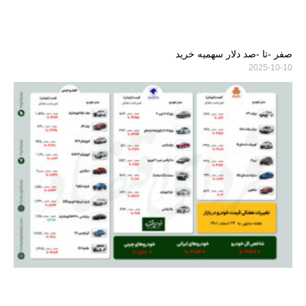
صفر -تا -صد دلار سهمیه خرید
2025-10-10