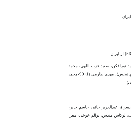
مید نورافکن، سعید عزت اللهی، محمد
کریمی (1+90 شهریار مغانلو)، محمد محبی، مهدی قیدی (77-علیرضا جهانبخش)، مهدی طارمی (1+90-محمد
م حسن، طارق سلمان (65- ابراهیم الحسن)، عبدالعزیز حاتم، جاسم جابر،
ی)، اکرم عفیف، لوکاس مندس، بوالم خوخی، معز.