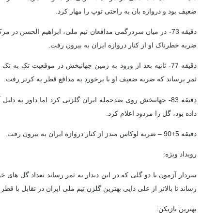
ضعیف بود و دروازه بان به راحتی توپ را مهار کرد.
دقیقه 73- در میان سردرگمی مدافعان تیم ملی، ابراهیم الحسن 
ضربه خطرناک او از کنار دروازه ایران به بیرون رفت.
دقیقه 77- ثانیه بعد از ورود به زمین جهانبخش در موقعیت تک ب
ثمر برساند که ضربه ضعیف او با برخورد به مدافع قطر به کرنر رفت.
دقیقه 83- جهانبخش روی ضدحمله ایران گلزنی کرد اما داور به دل
داده بود، گل را مردود اعلام کرد.
دقیقه 5+90 – ضربه لوکاس مندز از کنار دروازه ایران به بیرون رفت.
رویداد ویژه:
سردار آزمون با دو گلی که در این دیدار به ثمر رساند تعداد گل های
رساند تا بالاتر از علی دایی بهترین گلزن تیم ملی ایران در تقابل با قطر
بهترین بازیکن: