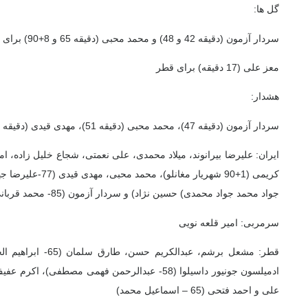
گل ها
:
سردار آزمون (دقیقه 42 و 48) و محمد محبی (دقیقه 65 و 8+90) برای ایران
معز علی (17 دقیقه) برای قطر
هشدار
:
سردار آزمون (دقیقه 47)، محمد محبی (دقیقه 51)، مهدی قیدی (دقیقه 53) از ایران
ایران
: علیرضا بیرانوند، میلاد محمدی، علی نعمتی، شجاع خلیل زاده، ا
جواد محمد جواد محمدی) حسین نژاد) و سردار آزمون (85- محمد قربانی)
سرمربی
: امیر قلعه نویی
قطر
: مشعل برشم، عبدالکری
ادمیلسون جونیور داسیلوا (58- عبدالرحمن فهمی مصطف
علی و احمد فتحی (65 – اسماعیل محمد)