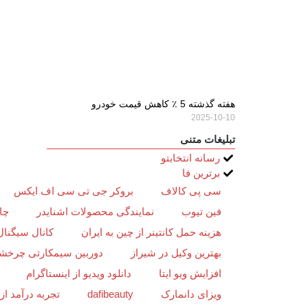
هفته گذشته 5 ٪ کاهش قیمت خودرو
2025-10-10
تبلیغات متنی
رسانه انتخابتو
برترین فا
سی پی کالاف
بروکر جی تی سی اف ایکس
فین تیوب
نمایندگی محصولات اشنایدر
چا
هزینه حمل کانتینر از چین به ایران
کانال سیگنال
بهترین وکیل در شیراز
دوربین سیمکارتی چرخش
افزایش ویو ایتا
دانلود ویدیو از اینستاگرام
ویزای دانمارک
dafibeauty
تجربه درآمد ا