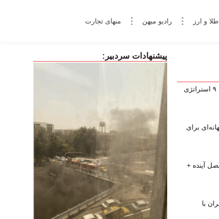
طلا و ارز
رادیو میهن
منهای تجارت
پیشنهادات سردبیر:
چگونه در فارکس کال‌مارجین نشویم؟ ۹ استراتژی
نه‌ای برای
صل آینده +
ان با