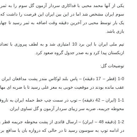
یکی از آنها محمد محبی با فداکاری سردار آزمون گل سوم را به ثمر ر
سوم ایران مشخص شد اما در این بین ایران این فرصت را داشت که به ت
یک بار توسط محبی در آخرین دقیقه وقت اضافه به ثمر رسید تا چهار ب
بازی باشد.
تیم ملی ایران با این برد 10 امتیازی شد و به لطف پی
ازبکستان پیدا کرد و به صدر جدول گروه صعود کرد.
توضیحات گل:
1-0 (قطر – 17 دقیقه) –
پاس بلند لوکاس مندز پشت مدافعان ایران د
عقب مانده بودند در موقعیت خوبی به معز علی رسید تا با ضربه ای مهار ن
1-1 (ایران – 42 دقیقه) –
توپ در سمت چپ خط حمله ایران به ناروفوک
محوطه جریمه، ضربه سر زیبای سردار آزمون و گل تساوی ایران.
1-2 (دقیقه 48 – ایران) –
ارسال قائدی از پشت محوطه جریمه قطر با د
در ادامه توپ به سوسون رسید تا در حالی که دروازه بان با مدافع برخ