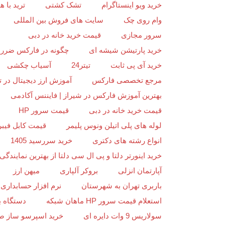
خرید ویو اینستاگرام
تشک کشتی
ترید با
وام روی چک
سایت های فروش بین المللی
سرور مجازی
قیمت خرید خانه در دبی
خرید پارتیشن شیشه ای
چگونه در فارکس ضرر ن
خرید آی پی ثابت
تیتر24
آسیاب چکشی
مرجع تخصصی فارکس
آموزش ارز دیجیتال در ت
بهترین آموزش فارکس در شیراز | فایننس آکادمی
قیمت خرید خانه در دبی
قیمت سرور HP
لوله های پلی اتیلن ونوس پلیمر
قیمت کابل فیبر
انواع رشته های دکتری
خرید سررسید 1405
خرید اینورتر دلتا و پی ال سی دلتا از بهترین نمایندگی د
آپارتمان انزلی
بروکر آلپاری
میهن ارز
باربری تهران به شهرستان
نرم افزار حسابداری 
استعلام قیمت سرور HP ماهان شبکه
دستگاه ب
سولاریس 9 وات دایره ای
خرید اسپرسو ساز ص