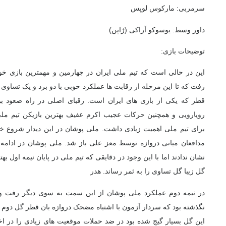
سرمربی
: مارکوس لوپس
داور وسط
: یوسوکو آراکی (ژاپن)
توضیحات بازی:
این در حالی است که تیم ملی ایران در چهارمین و مهمترین بازی 
رفت که تا این مرحله از رقابت ها عملکرد خوبی با دو برد و یک تساوی از
قطر که یکی از بازی های ایران است. رقبای اصلی در راه صعود بو
رویارویی و همچنین حرکات عجیب اکرم عفیف بهترین بازیکن تیم ملی 
مدافعان میانی دروازه توسط معز علی باز شد. ملی پوشان در ادامه 
نشان ندادند اما با این وجود در دقایقی که تیم ملی در پایان نیمه اول به
گل زیبا گل تساوی را به ثمر رساند. هدر
در نیمه دوم عملکرد ملی پوشان از این سمت به سوی دیگر رفت و 
نگذشته بود که سردار آزمون با اشتباه مضحک دروازه بان قطر گل دوم ای
این گل بسیار گیج شده بود در ضد حملات موقعیت های زیادی را در اخت