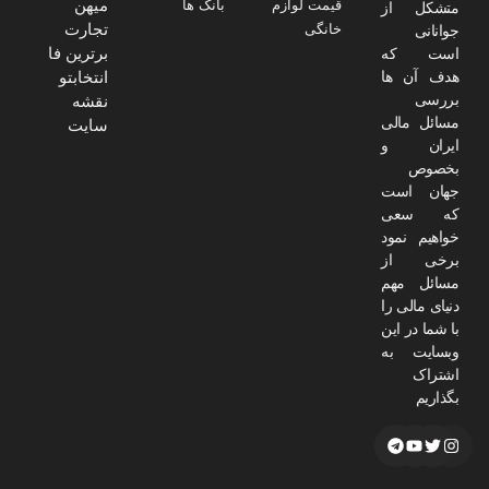
میهن
قیمت لوازم
بانک ها
متشکل از
تجارت
خانگی
جوانانی
برترین فا
است که
هدف آن ها
انتخابتو
بررسی
نقشه
مسائل مالی
سایت
ایران و
بخصوص
جهان است
که سعی
خواهیم نمود
برخی از
مسائل مهم
دنیای مالی را
با شما در این
وبسایت به
اشتراک
بگذاریم