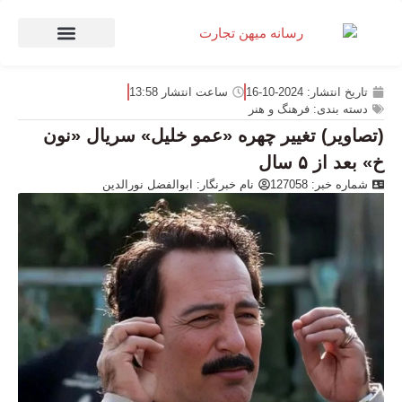
صنعت و تجارت
منهای تجارت
تاریخ انتشار:
2024-10-16
ساعت انتشار
13:58
دسته بندی:
فرهنگ و هنر
(تصاویر) تغییر چهره «عمو خلیل» سریال «نون
خ» بعد از ۵ سال
شماره خبر: 127058
نام خبرنگار:
ابوالفضل نورالدین