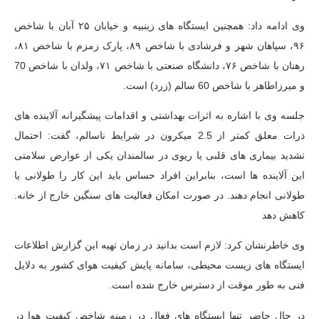
وی ادامه داد: همچنین ایستگاه های زینبیه و خیابان ۲۵ آبان با شاخص
۹۶، سپاهان شهر و فرشادی با شاخص ۸۹، پارک زمزم با شاخص ۸۱،
رهنان با شاخص ۷۶، دانشگاه صنعتی با شاخص ۷۱، ولدان با شاخص 70
و میرزاطاهر با شاخص 60 سالم (زرد) است.
جلسه
وی با اشاره به اثرات بهداشتی و اقدامات پیشگیرانه آلاینده های
ذرات معلق کمتر از 2.5 میکرون در شرایط ناسالم، گفت: احتمال
تشدید بیماری های قلبی یا ریوی در سالمندان یکی از عوارض سلامتی
این آلاینده ها است، بنابراین افراد حساس باید این کار را طولانی یا
طولانی انجام دهند. در صورت امکان فعالیت های سنگین خارج از خانه.
کاهش دهد
وی خاطرنشان کرد: لازم است بدانید در زمان تهیه این گزارش اطلاعات
ایستگاه های زیست محیطی، سامانه پایش کیفیت هوای کشور به دلایل
فنی به طور موقت از دسترس خارج شده است.
در حال حاضر تنها ایستگاه های فعال در زمینه شاخص کیفیت هوا در