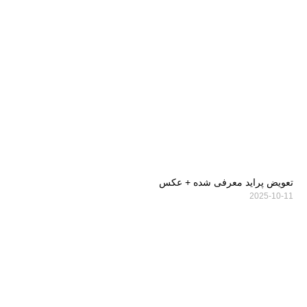
تعویض پراید معرفی شده + عکس
2025-10-11