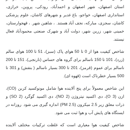
استان اصفهان، شهر اصفهان و احمدآباد، رودکی، پروین، خرازی،
استانداری اصفهان، خواجو، باغ غدیر و شهرهای کاشان، علوم پزشکی
کاشان، سجزی، مبارکه، نجف آباد هستند. ، شاهین شهر. ، قهجوارستان،
خمینی شهر، زرین شهر، دولت آباد و شهرک صنعتی محمودآباد فعال
نیستند.
شاخص کیفیت هوا از 0 تا 50 هوای پاک (سبز)، 51 تا 100 هوای سالم
(زرد)، 101 تا 150 ناسالم برای گروه های حساس (نارنجی)، 151 تا 200
ناسالم برای عموم (قرمز)، 201 تا 300 بسیار ناسالم ( بنفش) و 301 تا
500 بسیار خطرناک است (قهوه ای).
این شاخص معمولاً برای پنج آلاینده هوا شامل مونوکسید کربن (CO)،
ازن (O 3)، دی اکسید نیتروژن (NO 2)، دی اکسید گوگرد (SO 2) و
ذرات معلق زیر 2.5 میکرون (PM 2.5) اندازه گیری می شود. روزانه در
ایستگاه های پایش آب و هوا ثبت می شود.
شاخص کیفیت هوا معیاری است که غلظت ترکیبات مختلف آلاینده