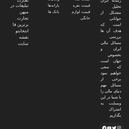
تجارت
رسانه ایران
تبلیغات در
قیمت نقره
یارانه‌ها
تحلیل
میهن
قیمت لوازم
بانک ها
متشکل از
تجارت
خانگی
جوانانی
برترین فا
است که
هدف آن ها
انتخابتو
بررسی
نقشه
مسائل مالی
سایت
ایران و
بخصوص
جهان است
که سعی
خواهیم نمود
برخی از
مسائل مهم
دنیای مالی را
با شما در این
وبسایت به
اشتراک
بگذاریم