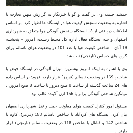
جمشد
جلسه
وی در گفت و گو با خبرنگار به گزارش میهن تجارت با
اشاره به وضعیت سنجش کیفیت هوا در ایستگاه ها اظهار کرد: بر اساس
اطلاعات دریافتی از 13 ایستگاه سنجش آلودگی هوا متعلق به شهرداری
اصفهان و سه ایستگاه فعال اداره کل محیط زیست، امروز – پنجشنبه
19 آبان – شاخص کیفیت هوا با عدد 101 در وضعیت هوای ناسالم برای
گروه های حساس (نارنجی) ثبت شد.
وی با اشاره به اینکه امروز بیشترین میزان آلودگی در ایستگاه فیض با
شاخص 169 در وضعیت ناسالم (قرمز) قرار دارد، افزود: بر اساس داده
های 24 ساعت گذشته از ساعت 8 صبح دیروز تا ساعت 8 صبح امروز. ،
میانگین شاخص آلودگی برابر با 155 ازن آلاینده غالب بود.
مسئول امور کنترل کیفیت هوای معاونت حمل و نقل شهرداری اصفهان
بیان کرد: ایستگاه های کردآباد با شاخص ناسالم 153 (قرمز)، کاوه با
شاخص 142 و قبانال با شاخص 116 در وضعیت ناسالم (نارنجی) قرار
دارند. .