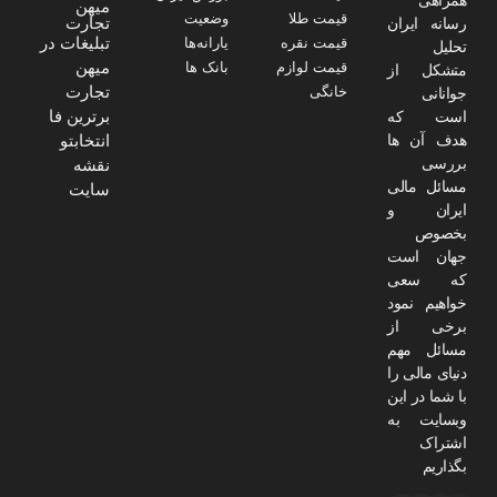
میهن
قیمت طلا
وضعیت
تجارت
رسانه ایران
تبلیغات در
قیمت نقره
یارانه‌ها
تحلیل
میهن
قیمت لوازم
بانک ها
متشکل از
تجارت
خانگی
جوانانی
برترین فا
است که
هدف آن ها
انتخابتو
بررسی
نقشه
مسائل مالی
سایت
ایران و
بخصوص
جهان است
که سعی
خواهیم نمود
برخی از
مسائل مهم
دنیای مالی را
با شما در این
وبسایت به
اشتراک
بگذاریم