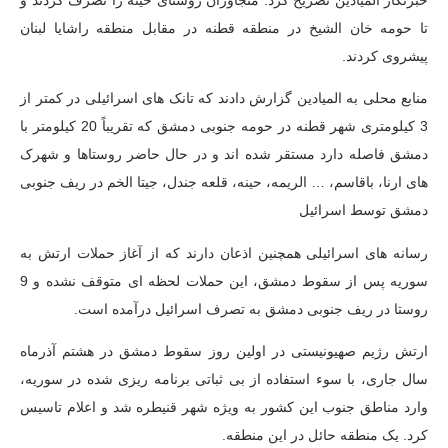
خبرنگار المیادین تصریح کرد: متجاوزان روستای حینه را تصرف کردند و
تا حومه خان الشیخ در منطقه قطنه در مقابل منطقه راشایا لبنان
پیشروی کردند.
منابع محلی به المیادین گزارش دادند که تانک های اسرائیلی در کمتر از
3 کیلومتری شهر قطنه در حومه جنوبی دمشق که تقریباً 20 کیلومتر با
دمشق فاصله دارد مستقر شده اند و در حال حاضر روستاها و شهرک
های ارنا، باقاسم، … الریمه، حینه، قلعه جندل، جیتا الخم در ریف جنوبی
دمشق توسط اسرائیل
رسانه های اسرائیلی همچنین اذعان دارند که از آغاز حملات ارتش به
سوریه پس از سقوط دمشق، این حملات لحظه ای متوقف نشده و 9
روستا در ریف جنوبی دمشق به تصرف اسرائیل درآمده است.
ارتش رژیم صهیونیستی در اولین روز سقوط دمشق در هشتم آذرماه
سال جاری، با سوء استفاده از بی ثباتی برنامه ریزی شده در سوریه،
وارد مناطق جنوب این کشور به ویژه شهر قنیطره شد و اعلام تاسیس
کرد. یک منطقه حائل در این منطقه.