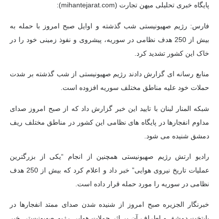
پایگاه خبری تحلیلی میهن تجارت (mihantejarat.com):
فارس: رژیم صهیونیستی شب گذشته و اوایل صبح امروز با حمله به
بیش از 250 هدف نظامی در سوریه، پیشروی و نفوذ زمینی خود را در
خاک این کشور تشدید کرد.
منابع رسانه ای گزارش دادند رژیم صهیونیستی از شب گذشته بر شدت
حملات خود علیه مناطق مختلف سوریه افزوده است.
شبکه المنار لبنان با تایید این خبر گزارش داد که از صبح امروز صدای
مداوم انفجارها در پایگاه های نظامی این کشور در مناطق مختلف ریف
دمشق شنیده می شود.
رادیو ارتش رژیم صهیونیستی همچنین از انجام “یکی از بزرگترین
عملیات تاریخ نیروی هوایی” خبر داد و اعلام کرد که بیش از 250 هدف
نظامی در سوریه را مورد حمله قرار داده است.
خبرنگار الجزیره صبح امروز از شنیده شدن صدای ممتد انفجارها در
پایتخت دمشق و اطراف آن بر اثر حملات هوایی رژیم صهیونیستی خبر