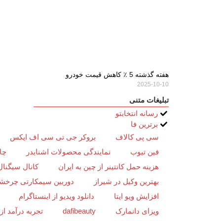
هفته گذشته 5 ٪ کاهش قیمت خودرو
2025-10-10
تبلیغات متنی
رسانه انتخابتو
برترین فا
سی پی کالاف
بروکر جی تی سی اف ایکس
فین تیوب
نمایندگی محصولات اشنایدر
چا
هزینه حمل کانتینر از چین به ایران
کانال سیگنال
بهترین وکیل در شیراز
دوربین سیمکارتی چرخش
افزایش ویو ایتا
دانلود ویدیو از اینستاگرام
ویزای دانمارک
dafibeauty
تجربه درآمد ا