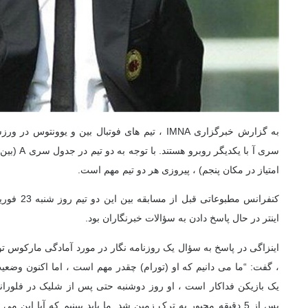
امتیاز در مکان پنجم) ، پیروزی هر دو تیم مهم است.
کنفرانس مطبو
اینتر در حال پاسخ دادن به سؤالات خبرنگاران بود.
، گفت: “ما می دانیم که او (تورام) چقدر مهم است ، اما اکنون وضعی
یک بازیکن فداکار است ، او روز دوشنبه حتی پس از شلیک در فلورانس 
پس از 5 دقیقه مجبور به ترک زمین شد. ما باید ببینیم که آیا این م