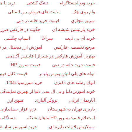
خرید ویو اینستاگرام
تشک کشتی
ترید با
وام روی چک
سایت های فروش بین المللی
سرور مجازی
قیمت خرید خانه در دبی
خرید پارتیشن شیشه ای
چگونه در فارکس ضرر ن
خرید آی پی ثابت
تیتر24
آسیاب چکشی
مرجع تخصصی فارکس
آموزش ارز دیجیتال در ت
بهترین آموزش فارکس در شیراز | فایننس آکادمی
قیمت خرید خانه در دبی
قیمت سرور HP
لوله های پلی اتیلن ونوس پلیمر
قیمت کابل فیبر
انواع رشته های دکتری
خرید سررسید 1405
خرید اینورتر دلتا و پی ال سی دلتا از بهترین نمایندگی د
آپارتمان انزلی
بروکر آلپاری
میهن ارز
باربری تهران به شهرستان
نرم افزار حسابداری 
استعلام قیمت سرور HP ماهان شبکه
دستگاه ب
سولاریس 9 وات دایره ای
خرید اسپرسو ساز ص