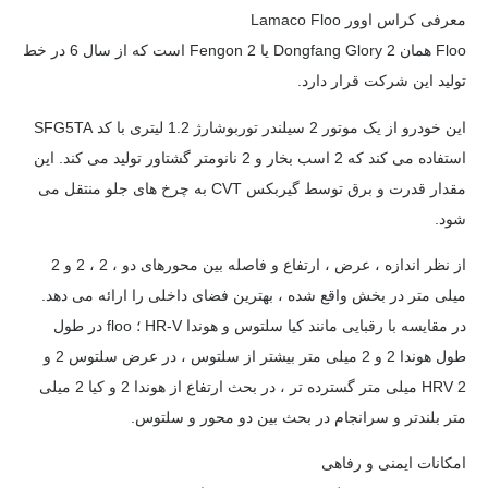
معرفی کراس اوور Lamaco Floo
Floo همان Dongfang Glory 2 یا Fengon 2 است که از سال 6 در خط
تولید این شرکت قرار دارد.
این خودرو از یک موتور 2 سیلندر توربوشارژ 1.2 لیتری با کد SFG5TA
استفاده می کند که 2 اسب بخار و 2 نانومتر گشتاور تولید می کند. این
مقدار قدرت و برق توسط گیربکس CVT به چرخ های جلو منتقل می
شود.
از نظر اندازه ، عرض ، ارتفاع و فاصله بین محورهای دو ، 2 ، 2 و 2
میلی متر در بخش واقع شده ، بهترین فضای داخلی را ارائه می دهد.
در مقایسه با رقبایی مانند کیا سلتوس و هوندا HR-V ؛ floo در طول
طول هوندا 2 و 2 میلی متر بیشتر از سلتوس ، در عرض سلتوس 2 و
HRV 2 میلی متر گسترده تر ، در بحث ارتفاع از هوندا 2 و کیا 2 میلی
متر بلندتر و سرانجام در بحث بین دو محور و سلتوس.
امکانات ایمنی و رفاهی