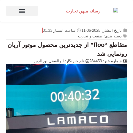
صنعت و تجارت
منهای تجارت
تاریخ انتشار:
2025-06-11
ساعت انتشار
01:33
دسته بندی:
صنعت و تجارت
متقاطع “floo” از جدیدترین محصول موتور آریان
رونمایی شد
شماره خبر: 284453
نام خبرنگار:
ابوالفضل نورالدین