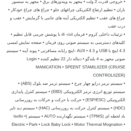
• خروجی قدرت 2 ولت • مجهز به ویندوزهای برق • مجهز به سنسور
باران • تنظیم ارتفاع الکتریکی چراغهای جلو • چراغ های چراغ خودکار •
چراغ های عقب • تنظیم الکتریکی آینه های جانبی با گرمایش • عقب و
درب عقب
• تزئینات داخلی کروم • فرمان di -cut با پوشش چرمی قابل تنظیم •
کلیدهای دسترسی به سیستم صوتی روی فرمان • صفحه نمایش لمسی
4.3 اینچ با USB و AUX • 4.3 -اینچ رایانه مسافرتی • پیوند آینه • سیستم
صوتی مجهز به 4 بلندگو • دنباله دار 22 تنظیم کننده Login •
MANICATION • SPEENT STAMILIIZER (CRUISE
CONTROLIIZER)
• سیستم ترمز درایو چهار چرخ • سیستم ترمز ضد بلوک (ABS) •
سیستم توزیع انرژی ترمز الکترونیکی (EBD) • سیستم کنترل پایداری
الکترونیکی (ESP/ESC) • حرکت با حرکت و حرکات به روزرسانی
(HDC) • سیستم کنترل حرکت به روزرسانی (HAC) • سیستم دید تایر
باد لحظه ای (TPMS) • سیستم نگهدارنده AUTO • سیستم (Isofix •
Electric • Park • Lock Baby Lock • Motor Thermal Mognation •