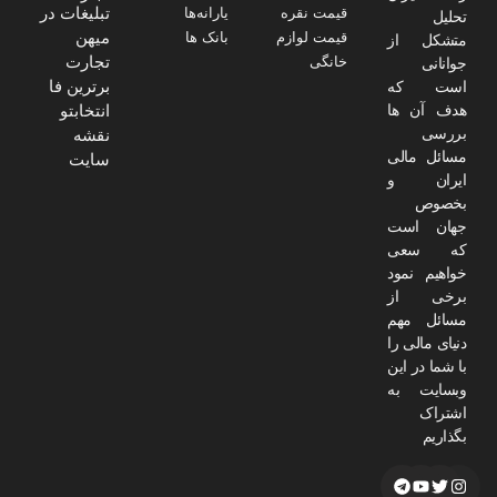
تبلیغات در
قیمت نقره
یارانه‌ها
تحلیل
میهن
قیمت لوازم
بانک ها
متشکل از
تجارت
خانگی
جوانانی
برترین فا
است که
هدف آن ها
انتخابتو
بررسی
نقشه
مسائل مالی
سایت
ایران و
بخصوص
جهان است
که سعی
خواهیم نمود
برخی از
مسائل مهم
دنیای مالی را
با شما در این
وبسایت به
اشتراک
بگذاریم