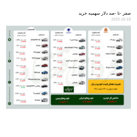
صفر -تا -صد دلار سهمیه خرید
2025-10-10