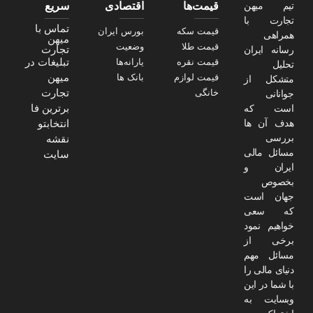
تیم میهن
قیمت‌ها
اقتصادی
سریع
تجارت با
تماس با
قیمت سکه
بورس ایران
همراهی
میهن
قیمت طلا
وضعیت
تجارت
رسانه ایران
تبلیغات در
قیمت نقره
یارانه‌ها
تحلیل
میهن
قیمت لوازم
بانک ها
متشکل از
تجارت
خانگی
جوانانی
برترین فا
است که
هدف آن ها
انتخابتو
بررسی
نقشه
مسائل مالی
سایت
ایران و
بخصوص
جهان است
که سعی
خواهیم نمود
برخی از
مسائل مهم
دنیای مالی را
با شما در این
وبسایت به