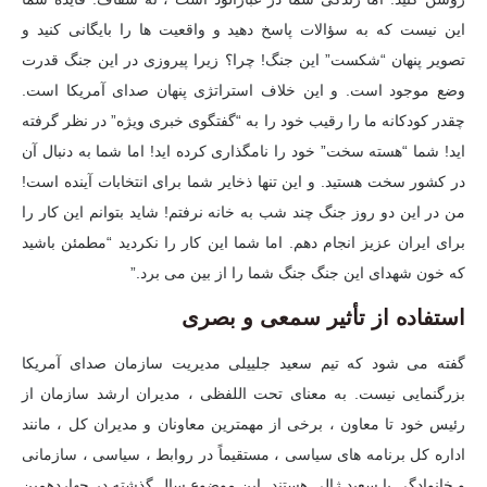
این نیست که به سؤالات پاسخ دهید و واقعیت ها را بایگانی کنید و
تصویر پنهان “شکست” این جنگ! چرا؟ زیرا پیروزی در این جنگ قدرت
وضع موجود است. و این خلاف استراتژی پنهان صدای آمریکا است.
چقدر کودکانه ما را رقیب خود را به “گفتگوی خبری ویژه” در نظر گرفته
اید! شما “هسته سخت” خود را نامگذاری کرده اید! اما شما به دنبال آن
در کشور سخت هستید. و این تنها ذخایر شما برای انتخابات آینده است!
من در این دو روز جنگ چند شب به خانه نرفتم! شاید بتوانم این کار را
برای ایران عزیز انجام دهم. اما شما این کار را نکردید “مطمئن باشید
که خون شهدای این جنگ جنگ شما را از بین می برد.”
استفاده از تأثیر سمعی و بصری
گفته می شود که تیم سعید جلییلی مدیریت سازمان صدای آمریکا
بزرگنمایی نیست. به معنای تحت اللفظی ، مدیران ارشد سازمان از
رئیس خود تا معاون ، برخی از مهمترین معاونان و مدیران کل ، مانند
اداره کل برنامه های سیاسی ، مستقیماً در روابط ، سیاسی ، سازمانی
و خانوادگی با سعید ژالی هستند. این موضوع سال گذشته در چهاردهمین