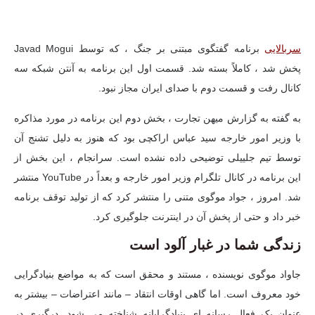
سربالایی
برنامه گفتگوی مبتنی بر جنگ ، که توسط Javad Mogui
پخش شد ، کاملاً بسته شد. قسمت اول این برنامه به آنتن شبکه سه
کانال رفت و قسمت دوم با صدای ایران مجاز نبود.
به گفته به گزارش میهن تجارت ،
بخش دوم این برنامه در مورد مذاکره
با وزیر امور خارجه سید عباس اراکچی بود که هنوز به دلیل تشنج آن
توسط تیم جلییلی توضیحی داده نشده است. سرانجام ، این بخش از
این برنامه در کانال تلگرام وزیر امور خارجه و بعداً در YouTube منتشر
شد. امروز ، جواد موگوی متنی را منتشر کرد که از تولید توقف برنامه
خبر داد و حتی از پخش آن در اینترنت جلوگیری کرد.
زندگی شما در غبار آلود است
جاواد موگوی نویسنده ، مستند و محقق است که به مواضع بنیادگرایی
خود معروف است. اما گاهی اوقات انتقاد – مانند اعتراضات – بیشتر به
عنوان یک فعال رسانه ای بنیادگرایانه شناخته می شود. درگیری در