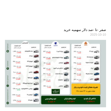
صفر -تا -صد دلار سهمیه خرید
2025-10-10