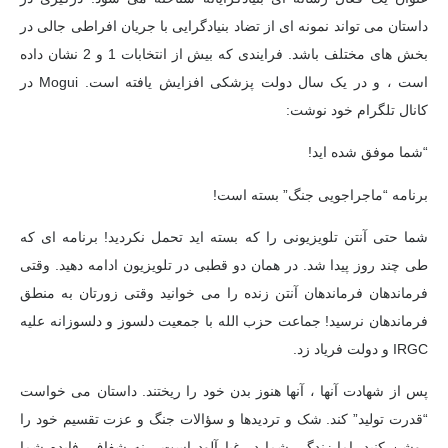
داستان می تواند نمونه ای از تضاد بنیادگرایی با جریان افراطی جالی در
بخش های مختلف باشد. فرایندی که بیش از انتخابات 1 و 2 نشان داده
است ، و در یک سال دولت پزشکی افزایش یافته است. Mogui در
کانال تلگرام خود نوشت:
“شما موفق شده اید!
برنامه “ماجراجویی جنگ” بسته است!
شما حتی آنتن تلویزیونی را که بسته اید تحمل نکردید! برنامه ای که
طی چند روز پیدا شد. در همان دو قطبی در تلویزیون ادامه دهید. وقتی
فرماندهان فرماندهان آنتن زنده را می خوانید وقتی زورتان به منطق
فرماندهان نرسید! جماعت حزب الله با جمعیت دلسوز و دلسوزانه علیه
IRGC و دولت فریاد زد.
پس از شهادت آنها ، آنها هنوز بدن خود را ریختند. داستان می خواست
“قدرت تولید” کند. شک و تردیدها و سؤالات جنگ و عزت تقسیم خود را
روشن کنید. اما زندگی شما در غبارآلود است ، نه شفاف. فایده شما