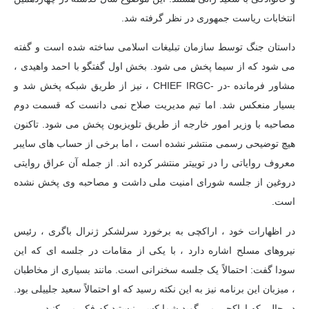
انتخابات ریاست جمهوری در نظر گرفته شد.
داستان جنگ توسط سازمان تبلیغات اسلامی ساخته شده است و گفته
می شود که از سیما پخش می شود. بخش اول گفتگو با احمد واهیدی ،
مشاور فرمانده -در -CHIEF IRGC ، نیز از طریق شبکه پخش شد و
بسیار منعکس شد. اما تیم مدیریت صلاح نمی دانست که قسمت دوم
مصاحبه با وزیر امور خارجه از طریق تلویزیون پخش می شود. تاکنون
هیچ توضیحی رسمی منتشر نشده است ، اما برخی از حساب های سایبر
معروف روایاتی را در توییتر منتشر کرده اند. از جمله آن عراق روایتی
دروغین از جلسه شورای امنیت ملی داشت و مصاحبه وی پخش نشده
است.
در اظهارات خود ، اراكچی به برخورد سرلشکر ژنرال باگری ، رئیس
نیروهای مسلح اشاره دارد ، با یكی از مقامات در جلسه ای كه این
سودا گفت: احتمالاً یک جلسه سخنرانی است. مانند بسیاری از مخاطبان
، میزبان این برنامه نیز به این نکته رسید که او احتمالاً سعید جلییلی بود.
در حالی که اراکچی می گوید شما کسی نیستید که فکر می کنید.