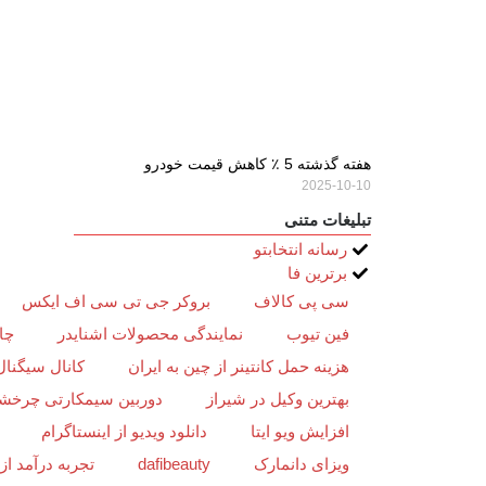
هفته گذشته 5 ٪ کاهش قیمت خودرو
2025-10-10
تبلیغات متنی
رسانه انتخابتو
برترین فا
سی پی کالاف
بروکر جی تی سی اف ایکس
فین تیوب
نمایندگی محصولات اشنایدر
چا
هزینه حمل کانتینر از چین به ایران
کانال سیگنال
بهترین وکیل در شیراز
دوربین سیمکارتی چرخش
افزایش ویو ایتا
دانلود ویدیو از اینستاگرام
ویزای دانمارک
dafibeauty
تجربه درآمد ا