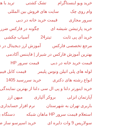
خرید ویو اینستاگرام
تشک کشتی
ترید با
وام روی چک
سایت های فروش بین المللی
سرور مجازی
قیمت خرید خانه در دبی
خرید پارتیشن شیشه ای
چگونه در فارکس ضرر ن
خرید آی پی ثابت
تیتر24
آسیاب چکشی
مرجع تخصصی فارکس
آموزش ارز دیجیتال در ت
بهترین آموزش فارکس در شیراز | فایننس آکادمی
قیمت خرید خانه در دبی
قیمت سرور HP
لوله های پلی اتیلن ونوس پلیمر
قیمت کابل فیبر
انواع رشته های دکتری
خرید سررسید 1405
خرید اینورتر دلتا و پی ال سی دلتا از بهترین نمایندگی د
آپارتمان انزلی
بروکر آلپاری
میهن ارز
باربری تهران به شهرستان
نرم افزار حسابداری 
استعلام قیمت سرور HP ماهان شبکه
دستگاه ب
سولاریس 9 وات دایره ای
خرید اسپرسو ساز ص