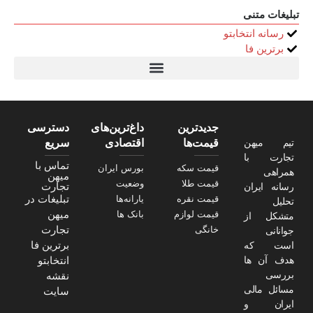
تبلیغات متنی
رسانه انتخابتو
برترین فا
تیتر24
سولاریس 9 وات دایره ای
قیمت سرور HP
خرید سررسید 1405
استعلام قیمت سرور HP ماهان شبکه
جدیدترین
داغ‌ترین‌های
دسترسی
تیم میهن
قیمت‌ها
اقتصادی
سریع
تجارت با
تماس با
قیمت سکه
بورس ایران
همراهی
میهن
قیمت طلا
وضعیت
تجارت
رسانه ایران
تبلیغات در
قیمت نقره
یارانه‌ها
تحلیل
میهن
قیمت لوازم
بانک ها
متشکل از
تجارت
خانگی
جوانانی
برترین فا
است که
هدف آن ها
انتخابتو
بررسی
نقشه
مسائل مالی
سایت
ایران و