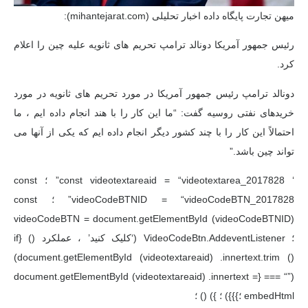
میهن تجارت پایگاه داده اخبار تحلیلی (mihantejarat.com):
رئیس جمهور آمریكا دونالد ترامپ تحریم های ثانویه علیه چین را اعلام
كرد.
دونالد ترامپ رئیس جمهور آمریكا در مورد تحریم های ثانویه در مورد
خریدهای نفتی روسیه گفت: “ما این كار را با هند انجام داده ایم ، ما
احتمالاً این كار را با چند كشور دیگر انجام داده ایم كه یكی از آنها می
تواند چین باشد.”
‘ const videotextareaid = “videotextarea_2017828” ؛ const
videoCodeBTNID = “videoCodeBTN_2017828” ؛ const
videoCodeBTN = document.getElementById (videoCodeBTNID)
؛ VideoCodeBtn.AddeventListener (‘کلیک کنید’ ، عملکرد () {if
(document.getElementById (videotextareaid) .innertext.trim ()
=== “”) {document.getElementById (videotextareaid) .innertext =
embedHtml ؛}}}) ؛ }) () ؛