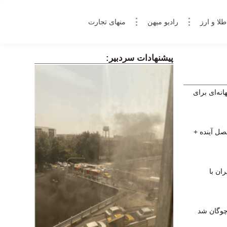
طلا و ارز
رادیو میهن
منهای تجارت
پیشنهادات سردبیر:
نه‌ای برای
صل آینده +
ان با
چوگان شد