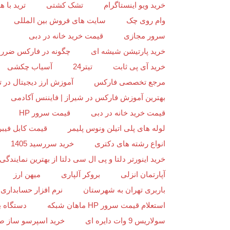
خرید ویو اینستاگرام
تشک کشتی
ترید با
وام روی چک
سایت های فروش بین المللی
سرور مجازی
قیمت خرید خانه در دبی
خرید پارتیشن شیشه ای
چگونه در فارکس ضرر ن
خرید آی پی ثابت
تیتر24
آسیاب چکشی
مرجع تخصصی فارکس
آموزش ارز دیجیتال در ت
بهترین آموزش فارکس در شیراز | فایننس آکادمی
قیمت خرید خانه در دبی
قیمت سرور HP
لوله های پلی اتیلن ونوس پلیمر
قیمت کابل فیبر
انواع رشته های دکتری
خرید سررسید 1405
خرید اینورتر دلتا و پی ال سی دلتا از بهترین نمایندگی د
آپارتمان انزلی
بروکر آلپاری
میهن ارز
باربری تهران به شهرستان
نرم افزار حسابداری 
استعلام قیمت سرور HP ماهان شبکه
دستگاه ب
سولاریس 9 وات دایره ای
خرید اسپرسو ساز ص