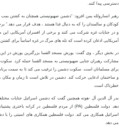
دسترسی پیدا کنند.
رهبر انسارولله یمن افزود: “دشمن صهیونیستی همچنان به کشتن بمب ها
کودکان و سالمندان را که به دنبال غذا هستند ، هدف قرار می دهد.” برخ
و در جنایات غزه شرکت می کنند و برخی از افسران آمریکایی این 
آمریکایی اذعان کرده است که تله های مرگ در غزه اساساً برای کش
در بخش دیگر ، وی گفت: یورش مسجد القسا بزرگترین یورش در این هف
مشارکت رهبران جنایی صهیونیستی به مسجد القسا حمله کرد. سکوت در
برای مسلمانان است. سکوت دشمن را ترغیب می کند تا به سمت برنا
و ساختمان ادعایی حرکت کند. دشمن در تلاش است تا زمان و مکان مسج
خطرناک است.
بدر آل الدین آل -هوته همچنین گفت که دشمن اسرائیل جنایات مختلف
دهد. دولت فلسطین (PA) از مردم فلسطین در کرانه باخت
اسرائیل همکاری می کند. دولت فلسطین همکاری های امنیتی را با 
می دهد.