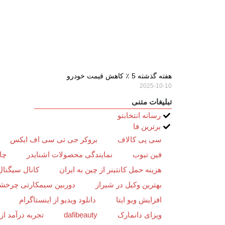
هفته گذشته 5 ٪ کاهش قیمت خودرو
2025-10-10
تبلیغات متنی
رسانه انتخابتو
برترین فا
سی پی کالاف
بروکر جی تی سی اف ایکس
فین تیوب
نمایندگی محصولات اشنایدر
چا
هزینه حمل کانتینر از چین به ایران
کانال سیگنال
بهترین وکیل در شیراز
دوربین سیمکارتی چرخش
افزایش ویو ایتا
دانلود ویدیو از اینستاگرام
ویزای دانمارک
dafibeauty
تجربه درآمد ا