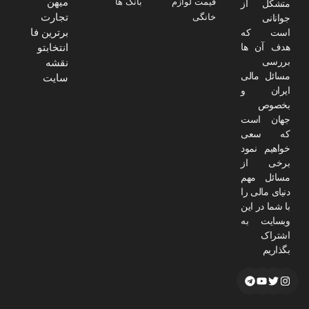
میهن
قیمت لوازم
بانک ها
متشکل از
تجارت
خانگی
جوانانی
برترین فا
است که
هدف آن ها
انتخابتو
بررسی
نقشه
مسائل مالی
سایت
ایران و
بخصوص
جهان است
که سعی
خواهیم نمود
برخی از
مسائل مهم
دنیای مالی را
با شما در این
وبسایت به
اشتراک
بگذاریم