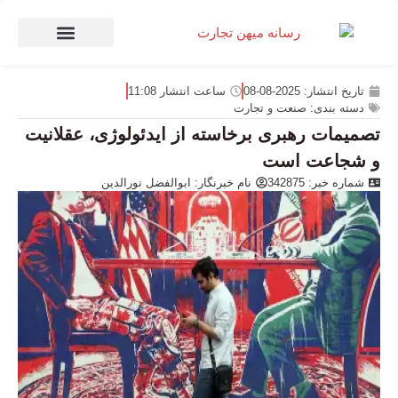
صنعت و تجارت
منهای تجارت
تاریخ انتشار:
2025-08-08
ساعت انتشار
11:08
دسته بندی:
صنعت و تجارت
تصمیمات رهبری برخاسته از ایدئولوژی، عقلانیت
و شجاعت است
شماره خبر: 342875
نام خبرنگار:
ابوالفضل نورالدین