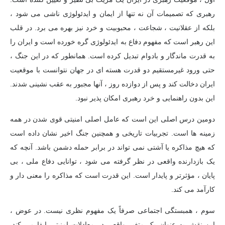
رهبری که تصمیمات آن نه تنها از ایمان و ایدئولوژی ناشی می شود ،
بلکه از عقلانیت ، شجاعت ، محبوبیت و خرد نیز بهره می برد. در قلب
این رهبر است که مفهوم دفاع به ایدئولوژی گره خورده است و ایران را
به قدرت ماندگار و بادوام تبدیل کرده است. همانطور که در این جنگ ،
حتی ورود غیرمستقیم دو قدرت هسته ای در جهان نتوانست با موقعیت
ایران دخالت کند و پس از دوازده روز ، آنها مجبور به عقب نشینی شدند.
این بدون راهنمایی و خرد رهبری امکان پذیر نبود.
دومین درس اصلی این است که عامل اصلی امنیتی قوی شدن در همه
زمینه ها است. تجربیات تاریخی و همچنین جنگ اخیر نشان داده است
که هیچ مذاکره یا آشتی نمی تواند در برابر حمله دشمن باشد. آنچه که
یک بازدارنده واقعی در نظر گرفته می شود ، توانایی دفاع ملی ، بی
پایان ، مؤثرتر و پایدار است. این قدرت است که مذاکره را معنی دار و
کارآمد می کند.
سوم ، همبستگی اجتماعی صرفاً یک مفهوم نظری نیست. در عوض ،
این نقش به عنوان یک متغیر واقعی در معادلات امنیتی ایفا می کند.