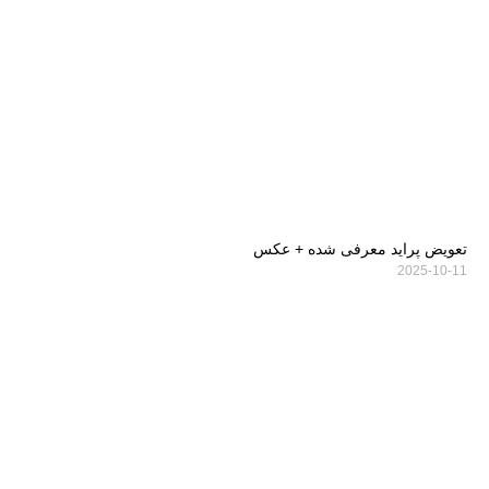
تعویض پراید معرفی شده + عکس
2025-10-11