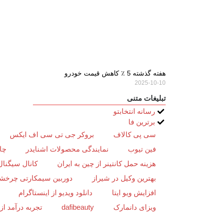
هفته گذشته 5 ٪ کاهش قیمت خودرو
2025-10-10
تبلیغات متنی
رسانه انتخابتو
برترین فا
سی پی کالاف
بروکر جی تی سی اف ایکس
فین تیوب
نمایندگی محصولات اشنایدر
چا
هزینه حمل کانتینر از چین به ایران
کانال سیگنال
بهترین وکیل در شیراز
دوربین سیمکارتی چرخش
افزایش ویو ایتا
دانلود ویدیو از اینستاگرام
ویزای دانمارک
dafibeauty
تجربه درآمد ا