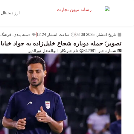
ارز دیجیتال
تاریخ انتشار:
2025-08-08
ساعت انتشار
12:24
دسته بندی:
فرهنگ 
تصویر؛ حمله دوباره شجاع خلیل‌زاده به جواد خیابا
شماره خبر: 342981
نام خبرنگار:
ابوالفضل نورالدین