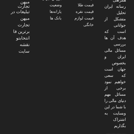
میهن
قیمت طلا
وضعیت
تجارت
رسانه ایران
تبلیغات در
قیمت نقره
یارانه‌ها
تحلیل
میهن
قیمت لوازم
بانک ها
متشکل از
تجارت
خانگی
جوانانی
برترین فا
است که
هدف آن ها
انتخابتو
بررسی
نقشه
مسائل مالی
سایت
ایران و
بخصوص
جهان است
که سعی
خواهیم نمود
برخی از
مسائل مهم
دنیای مالی را
با شما در این
وبسایت به
اشتراک
بگذاریم