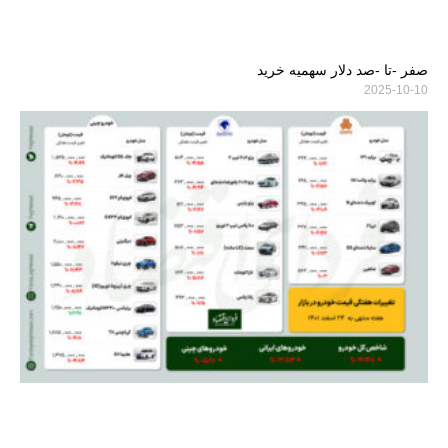
صفر -تا -صد دلار سهمیه خرید
2025-10-10